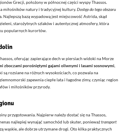
gionów Grecji, położony w północnej części wyspy Thassos.
a miłośników natury i tradycyjnej kultury.
Dostęp do tego obszaru
. Najlepszą bazą wypadową jest miejscowość Astrida, skąd
ieleni, starożytnych szlaków i autentycznej atmosfery, która
ku popularnych kurortów.
dolin
hassos, oferując zapierające dech w piersiach widoki na Morze
mi zboczami porośniętymi gajami oliwnymi i lasami sosnowymi
,
i są rozsiane na różnych wysokościach, co pozwala na
iemnomorski zapewnia ciepłe lata i łagodne zimy, czyniąc region
rafów i miłośników przyrody.
egionu
ny przygotowania. Najpierw należy dostać się na Thassos,
imenas najlepiej wynająć samochód lub skuter, ponieważ
transport
 wąskie, ale dobrze utrzymane drogi. Oto kilka praktycznych