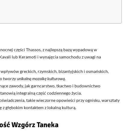
ółnocnej części Thassos, z najlepszą bazą wypadową w
Kavali lub Keramoti i wynajęcia samochodu z uwagi na
l wpływów greckich, rzymskich, bizantyjskich i osmańskich,
co tworzy
unikalną mozaikę kulturową
.
inące zawody, jak garncarstwo, tkactwo i budownictwo
 stanowią integralną część codziennego życia.
doświadczenia, takie wieczorne opowieści przy ognisku, warsztaty
ję z głębokim kontaktem z lokalną kulturą.
ność Wzgórz Taneka