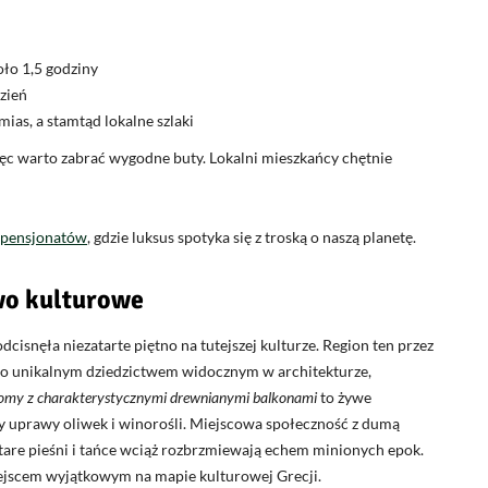
oło 1,5 godziny
zień
mias, a stamtąd lokalne szlaki
więc warto zabrać wygodne buty. Lokalni mieszkańcy chętnie
i pensjonatów
, gdzie luksus spotyka się z troską o naszą planetę.
two kulturowe
odcisnęła niezatarte piętno na tutejszej kulturze. Region ten przez
ło unikalnym dziedzictwem widocznym w architekturze,
omy z charakterystycznymi drewnianymi balkonami
to żywe
y uprawy oliwek i winorośli. Miejscowa społeczność z dumą
stare pieśni i tańce wciąż rozbrzmiewają echem minionych epok.
miejscem wyjątkowym na mapie kulturowej Grecji.