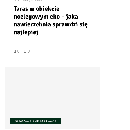
Taras w obiekcie
noclegowym eko – jaka
nawierzchnia sprawdzi się
najlepiej
0
0
ATRAKCJE TURYSTYCZNE