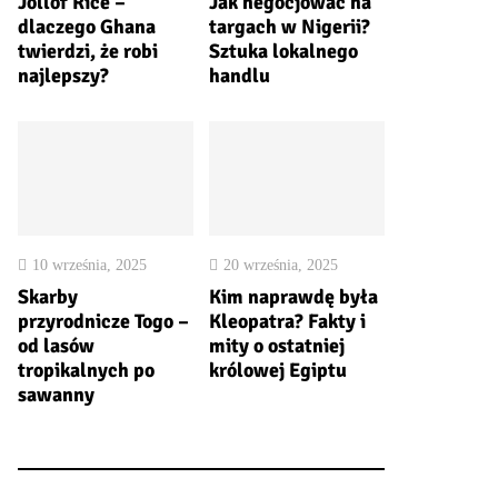
Jollof Rice –
Jak negocjować na
dlaczego Ghana
targach w Nigerii?
twierdzi, że robi
Sztuka lokalnego
najlepszy?
handlu
10 września, 2025
20 września, 2025
Skarby
Kim naprawdę była
przyrodnicze Togo –
Kleopatra? Fakty i
od lasów
mity o ostatniej
tropikalnych po
królowej Egiptu
sawanny