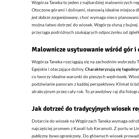
Wzgórza Taneka to jeden z najbardziej malowniczych re
Otoczone górami i dolinami, stanowią idealne miejsce dl
jest dobrze zorganizowany
, choć wymaga nieco planowania
można łatwo dotrzeć do wiosek. Wzgórza słyną z bujnej z
przyciąga podróżnych szukających odpoczynku od zgieł
Malownicze usytuowanie wśród gór i 
Wzgórza Taneka rozciągają się na zachodnim wybrzeżu T
Egejskie i otaczające doliny.
Charakteryzują się łagodny
co tworzy idealne warunki do pieszych wędrówek. Wiosk
podziwianie panoram z każdej perspektywy. Klimat śródz
atrakcyjnym przez cały rok. To prawdziwy raj dla fotog
Jak dotrzeć do tradycyjnych wiosek r
Dotarcie do wiosek na Wzgórzach Taneka wymaga odrobi
najczęściej promem z Kavali lub Keramoti. Z portu w L
publiczny bywa ograniczony
. Do głównych wiosek prowadzą