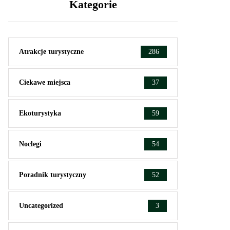
Kategorie
Atrakcje turystyczne
286
Ciekawe miejsca
37
Ekoturystyka
59
Noclegi
54
Poradnik turystyczny
52
Uncategorized
3