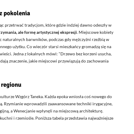
z pokolenia
ąc przetrwać tradycjom, które gdzie indziej dawno odeszły w
rzymania, ale formę artystycznej ekspresji
. Miejscowe kobiety
ąc naturalnych barwników, podczas gdy mężczyźni rzeźbią w
nego użytku. Co wieczór starsi mieszkańcy gromadzą się na
wieści. Jedna z lokalnych mówi:
Drzewo bez korzeni usycha,
ddają znaczenie, jakie miejscowi przywiązują do zachowania
 regionu
 kulturze Wzgórz Taneka. Każda epoka wniosła coś nowego do
wą. Rzymianie wprowadzili zaawansowane techniki irygacyjne,
igijną, a Wenecjanie wpłynęli na miejscową architekturę.
uchni i rzemiośle. Poniższa tabela przedstawia najważniejsze