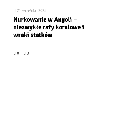
21 września, 2025
Nurkowanie w Angoli –
niezwykłe rafy koralowe i
wraki statków
0
0