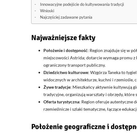
Innowacyjne podejście do kultywowania tradycji
Wnioski
Najczęściej zadawane pytania
Najważniejsze fakty
Położenie i dostępność
: Region znajduje się w p
miejscowości Astrida; dotarcie wymaga promu z 
ograniczony transport publiczny.
Dziedzictwo kulturowe
: Wzgórza Taneka to tygie
widocznych w architekturze, kuchni i rzemiośle, 
Żywe tradycje
: Mieszkańcy aktywnie kultywują g
tradycyjne, organizują warsztaty i obrzędy, które
Oferta turystyczna
: Region oferuje autentyczne 
rzemieślnicze i szlaki tematyczne, łączące edukac
Położenie geograficzne i dostęp