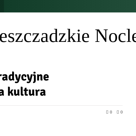
eszczadzkie Nocl
radycyjne
a kultura
0
0