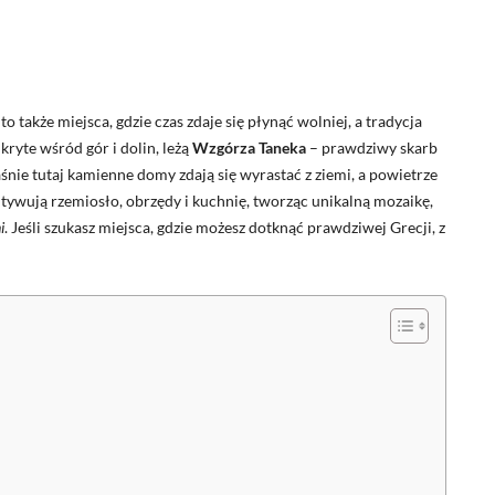
to także miejsca, gdzie czas zdaje się płynąć wolniej, a tradycja
kryte wśród gór i dolin, leżą
Wzgórza Taneka
– prawdziwy skarb
aśnie tutaj kamienne domy zdają się wyrastać z ziemi, a powietrze
ltywują rzemiosło, obrzędy i kuchnię, tworząc unikalną mozaikę,
i
. Jeśli szukasz miejsca, gdzie możesz dotknąć prawdziwej Grecji, z