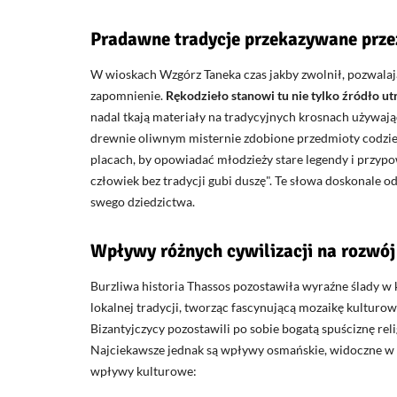
Pradawne tradycje przekazywane prze
W wioskach Wzgórz Taneka czas jakby zwolnił, pozwalaj
zapomnienie.
Rękodzieło stanowi tu nie tylko źródło ut
nadal tkają materiały na tradycyjnych krosnach używaj
drewnie oliwnym misternie zdobione przedmioty codzien
placach, by opowiadać młodzieży stare legendy i przypo
człowiek bez tradycji gubi duszę
. Te słowa doskonale o
swego dziedzictwa.
Wpływy różnych cywilizacji na rozwój
Burzliwa historia Thassos pozostawiła wyraźne ślady w
lokalnej tradycji, tworząc fascynującą mozaikę kulturo
Bizantyjczycy pozostawili po sobie bogatą spuściznę rel
Najciekawsze jednak są wpływy osmańskie, widoczne w k
wpływy kulturowe: