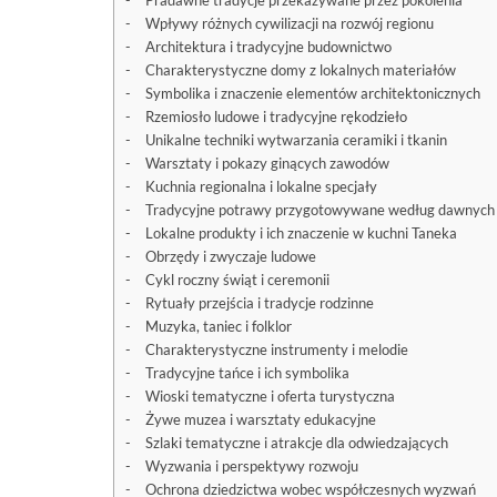
Pradawne tradycje przekazywane przez pokolenia
Wpływy różnych cywilizacji na rozwój regionu
Architektura i tradycyjne budownictwo
Charakterystyczne domy z lokalnych materiałów
Symbolika i znaczenie elementów architektonicznych
Rzemiosło ludowe i tradycyjne rękodzieło
Unikalne techniki wytwarzania ceramiki i tkanin
Warsztaty i pokazy ginących zawodów
Kuchnia regionalna i lokalne specjały
Tradycyjne potrawy przygotowywane według dawnych 
Lokalne produkty i ich znaczenie w kuchni Taneka
Obrzędy i zwyczaje ludowe
Cykl roczny świąt i ceremonii
Rytuały przejścia i tradycje rodzinne
Muzyka, taniec i folklor
Charakterystyczne instrumenty i melodie
Tradycyjne tańce i ich symbolika
Wioski tematyczne i oferta turystyczna
Żywe muzea i warsztaty edukacyjne
Szlaki tematyczne i atrakcje dla odwiedzających
Wyzwania i perspektywy rozwoju
Ochrona dziedzictwa wobec współczesnych wyzwań