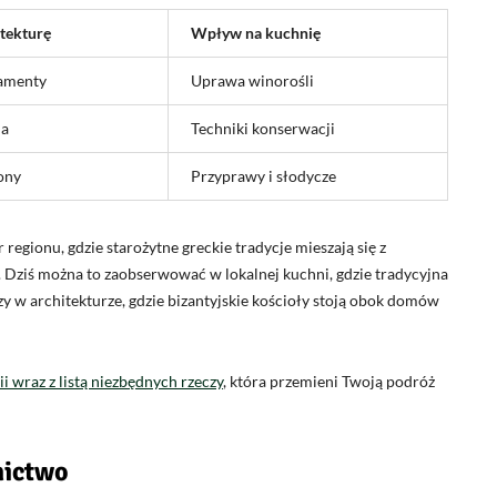
tekturę
Wpływ na kuchnię
amenty
Uprawa winorośli
ia
Techniki konserwacji
ony
Przyprawy i słodycze
egionu, gdzie starożytne greckie tradycje mieszają się z
Dziś można to zaobserwować w lokalnej kuchni, gdzie tradycyjna
 w architekturze, gdzie bizantyjskie kościoły stoją obok domów
 wraz z listą niezbędnych rzeczy
, która przemieni Twoją podróż
nictwo