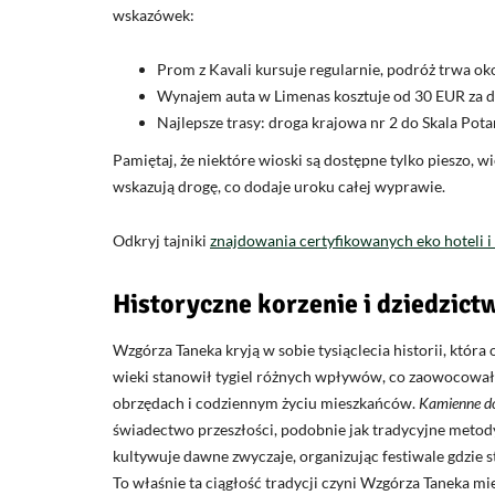
wskazówek:
Prom z Kavali kursuje regularnie, podróż trwa ok
Wynajem auta w Limenas kosztuje od 30 EUR za d
Najlepsze trasy: droga krajowa nr 2 do Skala Pota
Pamiętaj, że niektóre wioski są dostępne tylko pieszo, 
wskazują drogę, co dodaje uroku całej wyprawie.
Odkryj tajniki
znajdowania certyfikowanych eko hoteli 
Historyczne korzenie i dziedzic
Wzgórza Taneka kryją w sobie tysiąclecia historii, która 
wieki stanowił tygiel różnych wpływów, co zaowocowa
obrzędach i codziennym życiu mieszkańców.
Kamienne d
świadectwo przeszłości, podobnie jak tradycyjne metod
kultywuje dawne zwyczaje, organizując festiwale gdzie 
To właśnie ta ciągłość tradycji czyni Wzgórza Taneka 