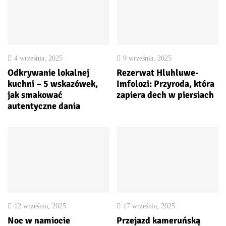
4 września, 2025
9 września, 2025
Odkrywanie lokalnej
Rezerwat Hluhluwe-
kuchni – 5 wskazówek,
Imfolozi: Przyroda, która
jak smakować
zapiera dech w piersiach
autentyczne dania
12 września, 2025
17 września, 2025
Noc w namiocie
Przejazd kameruńską