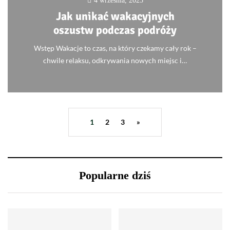
4 września, 2025
Jak unikać wakacyjnych
oszustw podczas podróży
Wstęp Wakacje to czas, na który czekamy cały rok –
chwile relaksu, odkrywania nowych miejsc i…
0
1
2
3
»
Popularne dziś