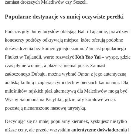
zamiast droższych Malediwów czy Seszeli.
Popularne destynacje vs mniej oczywiste perełki
Podczas gdy tłumy turystów oblegają Bali i Tajlandię, prawdziwi
koneserzy podróży odkrywają miejsca, które oferują podobne
doświadczenia bez komercyjnego szumu. Zamiast popularnego
Phuket w Tajlandii, warto rozważyć
Koh Yao Yai
– wyspę, gdzie
czas płynie wolniej, a plaże są niemal puste. Zamiast
zatłoczonego Dubaju, można wybrać
Oman
z jego autentyczną
arabską kulturą i zapierającymi dech w piersiach kanionami. Dla
miłośników rajskich plaż alternatywą dla Malediwów mogą być
Wyspy Salomona na Pacyfiku, gdzie rafy koralowe wciąż
pozostają nienaruszone masową turystyką.
Decydując się na mniej popularny kierunek, zyskujesz nie tylko
niższe ceny, ale przede wszystkim
autentyczne doświadczenia
i