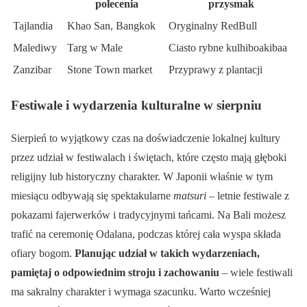
polecenia
przysmak
Tajlandia
Khao San, Bangkok
Oryginalny RedBull
Malediwy
Targ w Male
Ciasto rybne kulhiboakibaa
Zanzibar
Stone Town market
Przyprawy z plantacji
Festiwale i wydarzenia kulturalne w sierpniu
Sierpień to wyjątkowy czas na doświadczenie lokalnej kultury
przez udział w festiwalach i świętach, które często mają głęboki
religijny lub historyczny charakter. W Japonii właśnie w tym
miesiącu odbywają się spektakularne
matsuri
– letnie festiwale z
pokazami fajerwerków i tradycyjnymi tańcami. Na Bali możesz
trafić na ceremonię Odalana, podczas której cała wyspa składa
ofiary bogom.
Planując udział w takich wydarzeniach,
pamiętaj o odpowiednim stroju i zachowaniu
– wiele festiwali
ma sakralny charakter i wymaga szacunku. Warto wcześniej