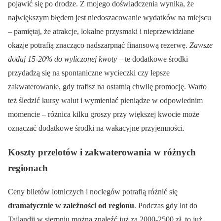
pojawić się po drodze. Z mojego doświadczenia wynika, że
największym błędem jest niedoszacowanie wydatków na miejscu
– pamiętaj, że atrakcje, lokalne przysmaki i nieprzewidziane
okazje potrafią znacząco nadszarpnąć finansową rezerwę.
Zawsze
dodaj 15-20% do wyliczonej kwoty
– te dodatkowe środki
przydadzą się na spontaniczne wycieczki czy lepsze
zakwaterowanie, gdy trafisz na ostatnią chwilę promocję. Warto
też śledzić kursy walut i wymieniać pieniądze w odpowiednim
momencie – różnica kilku groszy przy większej kwocie może
oznaczać dodatkowe środki na wakacyjne przyjemności.
Koszty przelotów i zakwaterowania w różnych
regionach
Ceny biletów lotniczych i noclegów potrafią różnić się
dramatycznie w zależności od regionu
. Podczas gdy lot do
Tajlandii w sierpniu można znaleźć już za 2000-2500 zł, to już