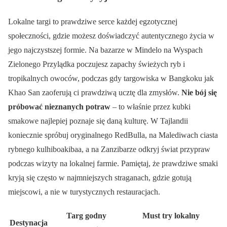
Lokalne targi to prawdziwe serce każdej egzotycznej
społeczności, gdzie możesz doświadczyć autentycznego życia w
jego najczystszej formie. Na bazarze w Mindelo na Wyspach
Zielonego Przylądka poczujesz zapachy świeżych ryb i
tropikalnych owoców, podczas gdy targowiska w Bangkoku jak
Khao San zaoferują ci prawdziwą ucztę dla zmysłów.
Nie bój się
próbować nieznanych potraw
– to właśnie przez kubki
smakowe najlepiej poznaje się daną kulturę. W Tajlandii
koniecznie spróbuj oryginalnego RedBulla, na Malediwach ciasta
rybnego kulhiboakibaa, a na Zanzibarze odkryj świat przypraw
podczas wizyty na lokalnej farmie. Pamiętaj, że prawdziwe smaki
kryją się często w najmniejszych straganach, gdzie gotują
miejscowi, a nie w turystycznych restauracjach.
Targ godny
Must try lokalny
Destynacja