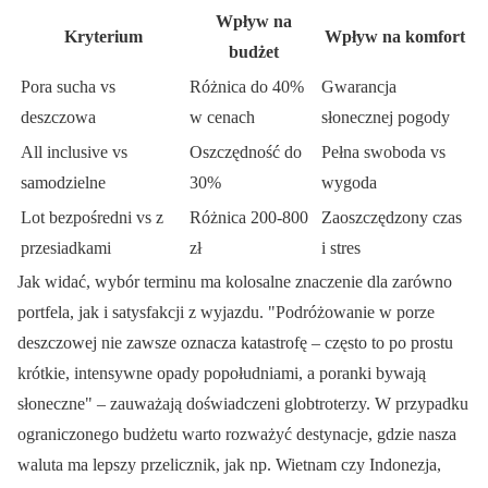
Wpływ na
Kryterium
Wpływ na komfort
budżet
Pora sucha vs
Różnica do 40%
Gwarancja
deszczowa
w cenach
słonecznej pogody
All inclusive vs
Oszczędność do
Pełna swoboda vs
samodzielne
30%
wygoda
Lot bezpośredni vs z
Różnica 200-800
Zaoszczędzony czas
przesiadkami
zł
i stres
Jak widać, wybór terminu ma kolosalne znaczenie dla zarówno
portfela, jak i satysfakcji z wyjazdu.
Podróżowanie w porze
deszczowej nie zawsze oznacza katastrofę – często to po prostu
krótkie, intensywne opady popołudniami, a poranki bywają
słoneczne
– zauważają doświadczeni globtroterzy. W przypadku
ograniczonego budżetu warto rozważyć destynacje, gdzie nasza
waluta ma lepszy przelicznik, jak np. Wietnam czy Indonezja,