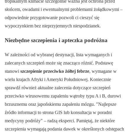
tropikalnym klimacie szczególnie ważna jest ochrona przed
słońcem, owadami i ewentualnymi problemami żołądkowymi –
odpowiednie przygotowanie pozwoli ci cieszyć się
wypoczynkiem bez nieprzyjemnych niespodzianek.
Niezbędne szczepienia i apteczka podróżna
W zależności od wybranej destynacji, lista wymaganych i
zalecanych szczepień może się znacząco różnić. Podstawę
stanowi
szczepienie przeciwko żółtej febrze
, wymagane w
wielu krajach Afryki i Ameryki Południowej. Koniecznie
sprawdź również aktualne zalecenia dotyczące szczepień
przeciwko wirusowemu zapaleniu wątroby typu A i B, durowi
brzusznemu oraz japońskiemu zapaleniu mózgu.
Najlepsze
źródło informacji to strona GIS lub konsultacja w poradni
medycyny podróży
– radzą eksperci. Pamiętaj, że niektóre
szczepienia wymagają podania dawek w określonych odstępach