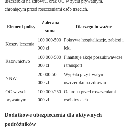
uszczerbku na zdrowiu, oraz OC w życiu prywatnym,
chroniącym przed roszczeniami osób trzecich.
Zalecana
Element polisy
Dlaczego to ważne
suma
100 000-500
Pokrywa hospitalizację, zabiegi i
Koszty leczenia
000 zł
leki
100 000-500
Finansuje akcje poszukiwawcze
Ratownictwo
000 zł
i transport
20 000-50
Wypłata przy trwałym
NNW
000 zł
uszczerbku na zdrowiu
OC w życiu
100 000-250
Ochrona przed roszczeniami
prywatnym
000 zł
osób trzecich
Dodatkowe ubezpieczenia dla aktywnych
podróżników