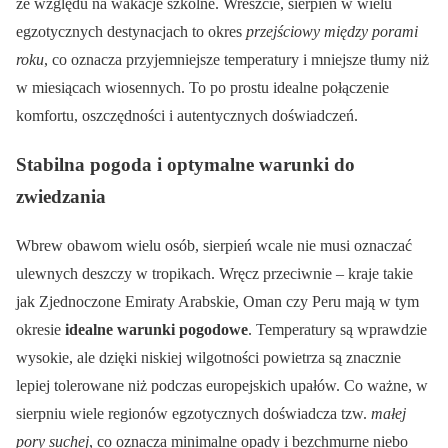
ze względu na wakacje szkolne. Wreszcie, sierpień w wielu
egzotycznych destynacjach to okres
przejściowy między porami
roku
, co oznacza przyjemniejsze temperatury i mniejsze tłumy niż
w miesiącach wiosennych. To po prostu idealne połączenie
komfortu, oszczędności i autentycznych doświadczeń.
Stabilna pogoda i optymalne warunki do
zwiedzania
Wbrew obawom wielu osób, sierpień wcale nie musi oznaczać
ulewnych deszczy w tropikach. Wręcz przeciwnie – kraje takie
jak Zjednoczone Emiraty Arabskie, Oman czy Peru mają w tym
okresie
idealne warunki pogodowe
. Temperatury są wprawdzie
wysokie, ale dzięki niskiej wilgotności powietrza są znacznie
lepiej tolerowane niż podczas europejskich upałów. Co ważne, w
sierpniu wiele regionów egzotycznych doświadcza tzw.
małej
pory suchej
, co oznacza minimalne opady i bezchmurne niebo