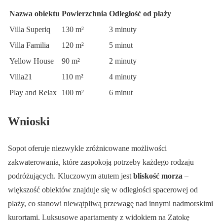
Nazwa obiektu
Powierzchnia
Odległość od plaży
Villa Superiq
130 m²
3 minuty
Villa Familia
120 m²
5 minut
Yellow House
90 m²
2 minuty
Villa21
110 m²
4 minuty
Play and Relax
100 m²
6 minut
Wnioski
Sopot oferuje niezwykle zróżnicowane możliwości
zakwaterowania, które zaspokoją potrzeby każdego rodzaju
podróżujących. Kluczowym atutem jest
bliskość morza
–
większość obiektów znajduje się w odległości spacerowej od
plaży, co stanowi niewątpliwą przewagę nad innymi nadmorskimi
kurortami. Luksusowe apartamenty z widokiem na Zatokę