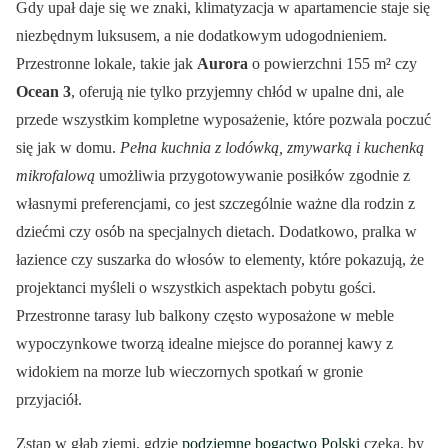
Gdy upał daje się we znaki, klimatyzacja w apartamencie staje się
niezbędnym luksusem, a nie dodatkowym udogodnieniem.
Przestronne lokale, takie jak
Aurora
o powierzchni 155 m² czy
Ocean 3
, oferują nie tylko przyjemny chłód w upalne dni, ale
przede wszystkim kompletne wyposażenie, które pozwala poczuć
się jak w domu.
Pełna kuchnia z lodówką, zmywarką i kuchenką
mikrofalową
umożliwia przygotowywanie posiłków zgodnie z
własnymi preferencjami, co jest szczególnie ważne dla rodzin z
dziećmi czy osób na specjalnych dietach. Dodatkowo, pralka w
łazience czy suszarka do włosów to elementy, które pokazują, że
projektanci myśleli o wszystkich aspektach pobytu gości.
Przestronne tarasy lub balkony często wyposażone w meble
wypoczynkowe tworzą idealne miejsce do porannej kawy z
widokiem na morze lub wieczornych spotkań w gronie
przyjaciół.
Zstąp w głąb ziemi, gdzie
podziemne bogactwo Polski
czeka, by