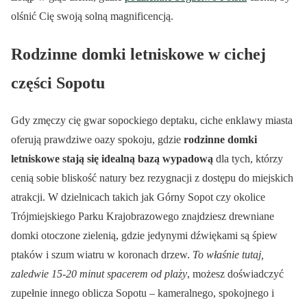
olśnić Cię swoją solną magnificencją.
Rodzinne domki letniskowe w cichej
części Sopotu
Gdy zmęczy cię gwar sopockiego deptaku, ciche enklawy miasta
oferują prawdziwe oazy spokoju, gdzie
rodzinne domki
letniskowe stają się idealną bazą wypadową
dla tych, którzy
cenią sobie bliskość natury bez rezygnacji z dostępu do miejskich
atrakcji. W dzielnicach takich jak Górny Sopot czy okolice
Trójmiejskiego Parku Krajobrazowego znajdziesz drewniane
domki otoczone zielenią, gdzie jedynymi dźwiękami są śpiew
ptaków i szum wiatru w koronach drzew.
To właśnie tutaj,
zaledwie 15-20 minut spacerem od plaży
, możesz doświadczyć
zupełnie innego oblicza Sopotu – kameralnego, spokojnego i