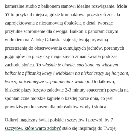
kameralne studio z balkonem stanowi idealne rozwiązanie.
Molo
57
to przykład miejsca, gdzie kompaktowa przestrzeń została
zaprojektowana z niesamowitą dbałością o detal, tworząc
przytulne schronienie dla dwojga. Balkon z panoramicznym
widokiem na Zatokę Gdańską staje się twoją prywatną
przestrzenią do obserwowania cumujących jachtów, porannych
joggingów na plaży czy magicznych zmian światła podczas
zachodu słońca.
To właśnie te chwile, spędzone na własnym
balkonie z filiżanką kawy i widokiem na niekończący się horyzont,
tworzą najcenniejsze wspomnienia z wakacji
. Dodatkowo,
bliskość plaży (często zaledwie 2-3 minuty spacerem) pozwala na
spontaniczne morskie kąpiele o każdej porze dnia, co jest
prawdziwym luksusem dla miłośników wody i słońca.
Odkryj magiczny świat polskich szczytów i pozwól, by
7
szczytów, które warto zdobyć
stało się inspiracją do Twojej