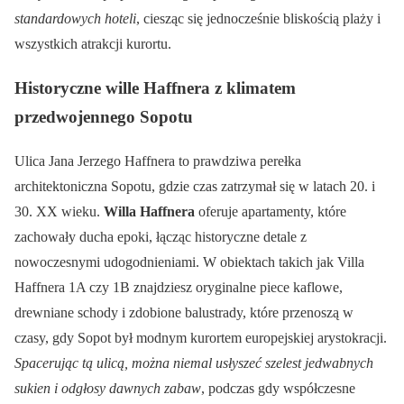
standardowych hoteli
, ciesząc się jednocześnie bliskością plaży i
wszystkich atrakcji kurortu.
Historyczne wille Haffnera z klimatem
przedwojennego Sopotu
Ulica Jana Jerzego Haffnera to prawdziwa perełka
architektoniczna Sopotu, gdzie czas zatrzymał się w latach 20. i
30. XX wieku.
Willa Haffnera
oferuje apartamenty, które
zachowały ducha epoki, łącząc historyczne detale z
nowoczesnymi udogodnieniami. W obiektach takich jak Villa
Haffnera 1A czy 1B znajdziesz oryginalne piece kaflowe,
drewniane schody i zdobione balustrady, które przenoszą w
czasy, gdy Sopot był modnym kurortem europejskiej arystokracji.
Spacerując tą ulicą, można niemal usłyszeć szelest jedwabnych
sukien i odgłosy dawnych zabaw
, podczas gdy współczesne