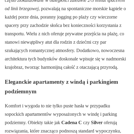
często zlokalizowane w odległości zaledwie 2-3 minut spacerem
od linii brzegowej
, pozwalają na spontaniczne morskie kąpiele o
każdej porze dnia, poranny jogging po plaży czy wieczorne
spacery przy zachodzie słońca bez konieczności korzystania z
transportu. Wielu z nich oferuje prywatne przejścia na plażę, co
stanowi niewątpliwy atut dla rodzin z dziećmi czy par
szukających romantycznej atmosfery. Dodatkowo, nowoczesna
architektura tych budynków doskonale wpisuje się w nadmorski
krajobraz, tworząc harmonijną całość z otaczającą przyrodą.
Eleganckie apartamenty z windą i parkingiem
podziemnym
Komfort i wygoda to nie tylko puste hasła w przypadku
sopockich apartamentów wyposażonych w windę i parking
podziemny. Obiekty takie jak
Cadena C
czy
Silver
oferują
rozwiązania, które znacząco podnoszą standard wypoczynku,