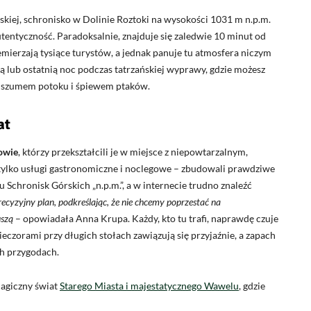
kiej, schronisko w Dolinie Roztoki na wysokości 1031 m n.p.m.
autentyczność. Paradoksalnie, znajduje się zaledwie 10 minut od
emierzają tysiące turystów, a jednak panuje tu atmosfera niczym
ą lub ostatnią noc podczas tatrzańskiej wyprawy, gdzie możesz
ko szumem potoku i śpiewem ptaków.
at
owie
, którzy przekształcili je w miejsce z niepowtarzalnym,
tylko usługi gastronomiczne i noclegowe – zbudowali prawdziwe
u Schronisk Górskich „n.p.m.”, a w internecie trudno znaleźć
cyzyjny plan, podkreślając, że nie chcemy poprzestać na
uszą
– opowiadała Anna Krupa. Każdy, kto tu trafi, naprawdę czuje
eczorami przy długich stołach zawiązują się przyjaźnie, a zapach
ch przygodach.
magiczny świat
Starego Miasta i majestatycznego Wawelu
, gdzie