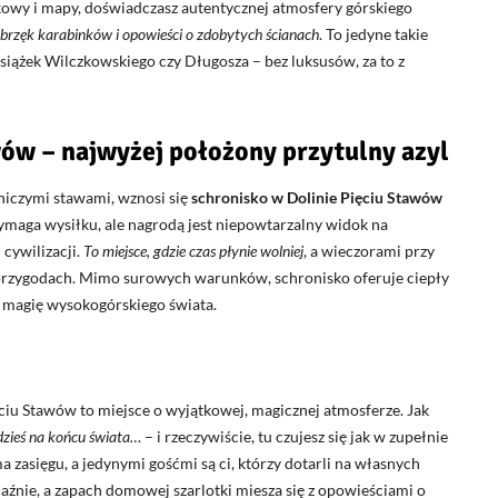
owy i mapy, doświadczasz autentycznej atmosfery górskiego
 brzęk karabinków i opowieści o zdobytych ścianach
. To jedyne takie
książek Wilczkowskiego czy Długosza – bez luksusów, za to z
wów – najwyżej położony przytulny azyl
iczymi stawami, wznosi się
schronisko w Dolinie Pięciu Stawów
wymaga wysiłku, ale nagrodą jest niepowtarzalny widok na
 cywilizacji.
To miejsce, gdzie czas płynie wolniej
, a wieczorami przy
 przygodach. Mimo surowych warunków, schronisko oferuje ciepły
ą magię wysokogórskiego świata.
ęciu Stawów to miejsce o wyjątkowej, magicznej atmosferze. Jak
zieś na końcu świata…
– i rzeczywiście, tu czujesz się jak w zupełnie
 zasięgu, a jedynymi gośćmi są ci, którzy dotarli na własnych
aźnie, a zapach domowej szarlotki miesza się z opowieściami o