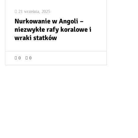
21 września, 2025
Nurkowanie w Angoli –
niezwykłe rafy koralowe i
wraki statków
0
0