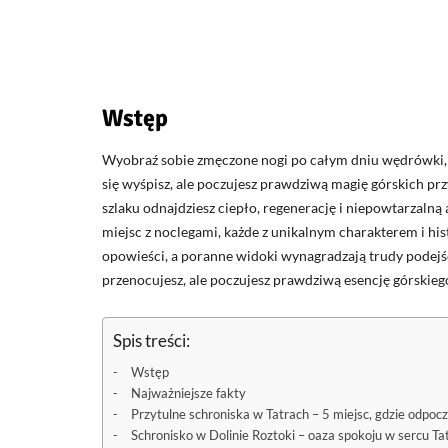
Wstęp
Wyobraź sobie zmęczone nogi po całym dniu wędrówki, ci
się wyśpisz, ale poczujesz prawdziwą magię górskich prz
szlaku odnajdziesz ciepło, regenerację i niepowtarzalną 
miejsc z noclegami, każde z unikalnym charakterem i hist
opowieści, a poranne widoki wynagradzają trudy podejśc
przenocujesz, ale poczujesz prawdziwą esencję górskiego
Spis treści:
Wstęp
Najważniejsze fakty
Przytulne schroniska w Tatrach – 5 miejsc, gdzie odpo
Schronisko w Dolinie Roztoki – oaza spokoju w sercu Ta