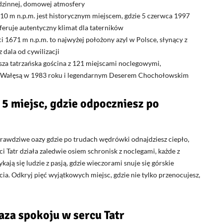
rodzinnej, domowej atmosfery
0 m n.p.m. jest historycznym miejscem, gdzie 5 czerwca 1997
feruje autentyczny klimat dla taterników
 1671 m n.p.m. to najwyżej położony azyl w Polsce, słynący z
 dala od cywilizacji
sza tatrzańska gościna z 121 miejscami noclegowymi,
em Wałęsą w 1983 roku i legendarnym Deserem Chochołowskim
 5 miejsc, gdzie odpoczniesz po
 prawdziwe oazy gdzie po trudach wędrówki odnajdziesz ciepło,
i Tatr działa zaledwie osiem schronisk z noclegami, każde z
kają się ludzie z pasją, gdzie wieczorami snuje się górskie
ia. Odkryj pięć wyjątkowych miejsc, gdzie nie tylko przenocujesz,
aza spokoju w sercu Tatr