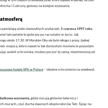
Mnicha i Cubryny, gotowy na kolejne wyzwania.
 atmosferą
ka pamiętają wiele niezwykłych wydarzeń.
5 czerwca 1997 roku
iał tatrzańskie krajobrazy po raz ostatni w życiu. Jak
progu około 17.30. W Morskim Oku nie było nikogo z prasy, żadnej
kter miejsca, które nawet w tak doniosłym momencie pozostało
rując wokół schroniska, możesz poczuć tę samą, niezmienioną od
ksusowe hotele SPA w Polsce
– idealne schronienia na weekend,
abytkowa wozownia
, gdzie nocują głównie taternicy i
ych murach, czuć ducha dawnych eksploratorów Tatr. Śpiąc na