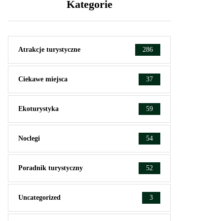
Kategorie
Atrakcje turystyczne
286
Ciekawe miejsca
37
Ekoturystyka
59
Noclegi
54
Poradnik turystyczny
52
Uncategorized
3