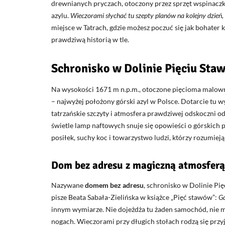
drewnianych pryczach, otoczony przez sprzęt wspinaczk
azylu.
Wieczorami słychać tu szepty planów na kolejny dzień,
miejsce w Tatrach, gdzie możesz poczuć się jak bohater 
prawdziwą historią w tle.
Schronisko w Dolinie Pięciu Sta
Na wysokości 1671 m n.p.m., otoczone pięcioma malown
– najwyżej położony górski azyl w Polsce. Dotarcie tu 
tatrzańskie szczyty i atmosfera prawdziwej odskoczni od
świetle lamp naftowych snuje się opowieści o górskich
posiłek, suchy koc i towarzystwo ludzi, którzy rozumiej
Dom bez adresu z magiczną atmosferą
Nazywane
domem bez adresu
, schronisko w Dolinie Pi
pisze Beata Sabała-Zielińska w książce „Pięć stawów”:
Gd
innym wymiarze. Nie dojeżdża tu żaden samochód, nie ma
nogach. Wieczorami przy długich stołach rodzą się przyj