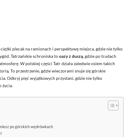
ężki plecak na ramionach i perspektywę miejsca, gdzie nie tylko
ygód. Tatrzańskie schroniska to
oazy z duszą
, gdzie po trudach
atmosferę. W polskiej części Tatr działa zaledwie osiem takich
orią. To przestrzenie, gdzie wieczorami snuje się górskie
ia. Odkryj pięć wyjątkowych przystani, gdzie nie tylko
 życia.
czniesz po górskich wędrówkach
tr