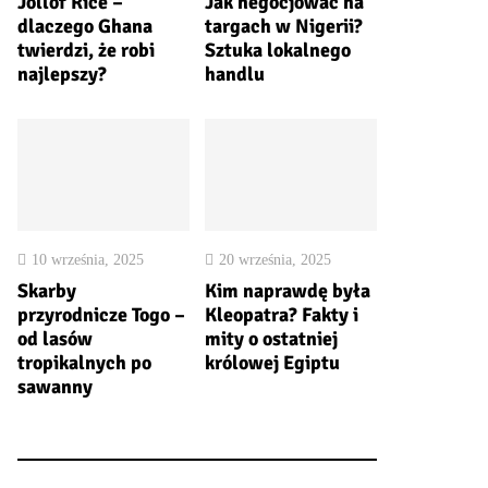
Jollof Rice –
Jak negocjować na
dlaczego Ghana
targach w Nigerii?
twierdzi, że robi
Sztuka lokalnego
najlepszy?
handlu
10 września, 2025
20 września, 2025
Skarby
Kim naprawdę była
przyrodnicze Togo –
Kleopatra? Fakty i
od lasów
mity o ostatniej
tropikalnych po
królowej Egiptu
sawanny