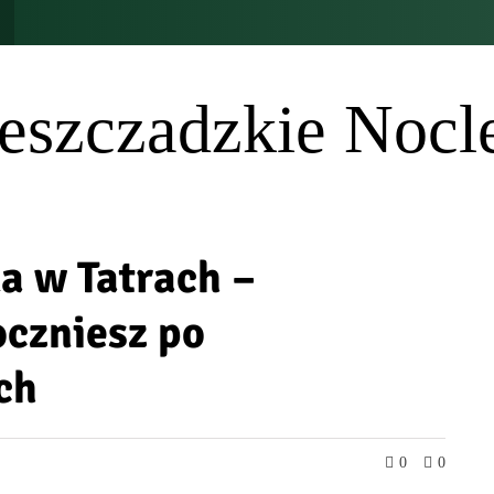
eszczadzkie Nocl
a w Tatrach –
oczniesz po
ch
0
0