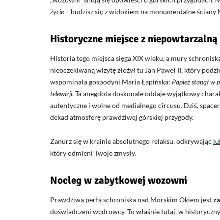
życie
– budzisz się z widokiem na monumentalne ściany 
Historyczne miejsce z niepowtarzalną
Historia tego miejsca sięga XIX wieku, a mury schronis
nieoczekiwaną wizytę złożył tu Jan Paweł II, który podziw
wspominała gospodyni Maria Łapińska:
Papież stanął w 
telewizji
. Ta anegdota doskonale oddaje wyjątkowy chara
autentyczne i wolne od medialnego circusu. Dziś, space
dekad atmosferę prawdziwej górskiej przygody.
Zanurz się w krainie absolutnego relaksu, odkrywając
lu
który odmieni Twoje zmysły.
Nocleg w zabytkowej wozowni
Prawdziwą perłą schroniska nad Morskim Okiem jest
z
doświadczeni wędrowcy. To właśnie tutaj, w historyczn