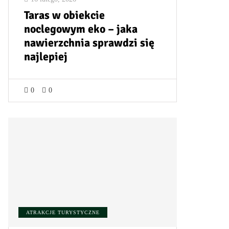
Taras w obiekcie
noclegowym eko – jaka
nawierzchnia sprawdzi się
najlepiej
0
0
ATRAKCJE TURYSTYCZNE