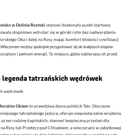
nisko w Dolinie Roztoki
stanowi doskonały punkt startowy.
pozwala stopniowo wdrożyć się w górski rytm bez nadwyrężania
rskiego Oka i dalej na Rysy, mając komfort bliskości cywilizacji
.
Wieczorem możesz spokojnie przygotować się do kolejnych etapów
czętym i pełnym energii. To miejsce, gdzie nabierzesz sił przed
 legenda tatrzańskich wędrówek
 Morskim Okiem
to prawdziwa ikona polskich Tatr. Otoczone
ynniejszego tatrzańskiego jeziora, oferuje niepowtarzalne wrażenia
 przez rodzinę Łapińskich, stanowi bezpieczną przystań dla
 na Rysy lub Przełęcz pod Chłopkiem, a wieczorami w zabytkowej
ocleg w tym miejscu to doświadczenie, które zapada w pamięć na całe