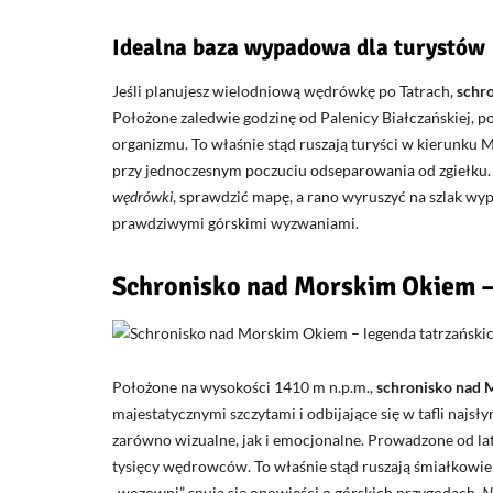
Idealna baza wypadowa dla turystów
Jeśli planujesz wielodniową wędrówkę po Tatrach,
schro
Położone zaledwie godzinę od Palenicy Białczańskiej, 
organizmu. To właśnie stąd ruszają turyści w kierunku Mo
przy jednoczesnym poczuciu odseparowania od zgiełku
wędrówki
, sprawdzić mapę, a rano wyruszyć na szlak wypo
prawdziwymi górskimi wyzwaniami.
Schronisko nad Morskim Okiem –
Położone na wysokości 1410 m n.p.m.,
schronisko nad
majestatycznymi szczytami i odbijające się w tafli najsł
zarówno wizualne, jak i emocjonalne. Prowadzone od lat
tysięcy wędrowców. To właśnie stąd ruszają śmiałkowie
„wozowni” snują się opowieści o górskich przygodach.
N