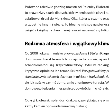
Położone zaledwie godzinę marszu od Palenicy Białczańs
to prawdziwy skarb dla tych, którzy cenią sobie ciszę i 
asfaltowej drogi do Morskiego Oka, którą w sezonie prz
w zupełnie innym świecie. To idealne miejsce na pierwsz
usiąść z książką na drewnianej ławce i napawać się tyl
Rodzinna atmosfera i wyjątkowy klim
Od 2008 roku schronisko prowadzą
Anna i Stefan Krup
domowym charakterem. Ich podejście to coś więcej niż 
schronienie z duszą. Trzykrotnie zdobyli tytuł w Ranking
krytyczne opinie na ich temat. Sekret?
Przygotowaliśmy pre
standardowych usługach. Roztoka to miejsce z tradycjami i d
się jak gość w czyimś domu, a nie anonimowy turysta. Wi
domowego jedzenia miesza się z opowieściami o górski
Odkryj królewski splendor Krakowa, zagłębiając się w 
każdy kamień opowiada wiekową historię.