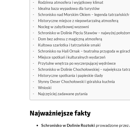
Rodzinna atmosfera i wyjątkowy klimat
Idealna baza wypadowa dla turystów
Schronisko nad Morskim Okiem – legenda tatrzańskic
Historyczne miejsce z niepowtarzalną atmosferą
Nocleg w zabytkowej wozowni
Schronisko w Dolinie Pięciu Stawów – najwyżej położony
Dom bez adresu z magiczną atmosferą
Kultowa szarlotka i tatrzańskie smaki
Schronisko na Hali Ornak – teatralna przygoda w górac
Miejsce spotkań i kulturalnych wydarzeń
Przytulne wnętrza po wyczerpującej wędrówce
Schronisko w Dolinie Chochołowskiej – największa tatr
Historyczne spotkania i papieskie ślady
Słynny Deser Chochołowski i góralska kuchnia
Wnioski
Najczęściej zadawane pytania
Najważniejsze fakty
Schronisko w Dolinie Roztoki
prowadzone przez