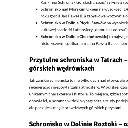
Rankingu Schronisk Górskich „n.p.m.” i słynie z 
Schronisko nad Morskim Okiem
na wysokości 141
roku gościł Jan Paweł II, a zabytkowa wozownia o
Schronisko w Dolinie Pięciu Stawów
na wysokości
kultowej szarlotki i atmosfery „domu bez adresu” z
Schronisko w Dolinie Chochołowskiej
to najwięk
historycznym spotkaniem Jana Pawła II z Lech
Przytulne schroniska w Tatrach –
górskich wędrówkach
Tatrzańskie schroniska to nie tylko dach nad głową, ale
regenerację i niepowtarzalną atmosferę. W polskiej częśc
unikalnym charakterem i historią. To miejsca, gdzie spoty
opowieści, a poranne widoki wynagradzają trudy podejśc
ale poczujesz magię prawdziwych górskich przystani.
Schronisko w Dolinie Roztoki – o