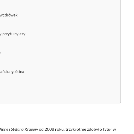
h wędrówek
 przytulny azyl
h
zańska gościna
Annę i Stefana Krupów
od 2008 roku, trzykrotnie zdobyło tytuł w