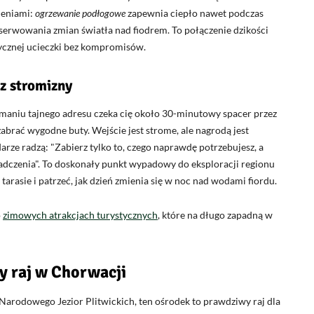
ieniami:
ogrzewanie podłogowe
zapewnia ciepło nawet podczas
bserwowania zmian światła nad fiodrem. To połączenie dzikości
tycznej ucieczki bez kompromisów.
ez stromizny
maniu tajnego adresu czeka cię około 30-minutowy spacer przez
zabrać wygodne buty. Wejście jest strome, ale nagrodą jest
darze radzą:
Zabierz tylko to, czego naprawdę potrzebujesz, a
adczenia
. To doskonały punkt wypadowy do eksploracji regionu
 tarasie i patrzeć, jak dzień zmienia się w noc nad wodami fiordu.
o
zimowych atrakcjach turystycznych
, które na długo zapadną w
ny raj w Chorwacji
Narodowego Jezior Plitwickich, ten ośrodek to prawdziwy raj dla