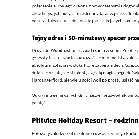
połączenie surowego drewna z nowoczesnymi udogodn
chłodniejszych nocy, a przestronny taras zaprasza do o
natury z luksusem – idealne dla par szukających roman
Tajny adres i 30-minutowy spacer prz
Droga do Woodnest to przygoda sama w sobie. Po otrzy
górzysty teren – warto spakować się minimalistycznie i 
absolutna izolacja i widoki, które zapierają dech. Gospo
dotarcie na miejsce stanie się częścią magicznego doświ
Hardangerfjord, ale wielu gości woli po prostu usiąść na
Odkryj magię mroźnych dni z naszym przewodnikiem p
pamięć.
Plitvice Holiday Resort – rodzin
Położony zaledwie kilka kilometrów od słynnego Parku 