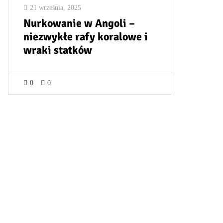
21 września, 2025
Nurkowanie w Angoli –
niezwykłe rafy koralowe i
wraki statków
0
0