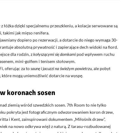
ą
z łóżka dzięki specjalnemu przeszkleniu, a kolacje serwowane są
 takimi jak mięso renifera.
jawniany dopiero po rezerwacji, a dotarcie do niego wymaga 30-
antuje absolutną prywatność i zapierające dech widoki na fiord.
ejsce dla rodzin, z
kołyszącymi się domkami
pod wpływem ruchu
basenem, mini-golfem i tenisem stołowym.
i, oferując za to
saunę i jacuzzi na świeżym powietrzu
, ale pobyt
y, które mogą uniemożliwić dotarcie na wyspę.
 w koronach sosen
ad ziemią wśród szwedzkich sosen. 7th Room to nie tylko
omku pokryta jest fotograficznym odwzorowaniem koron drzew,
ritta i Kent, zainspirowani dokumentem „Miłośnik drzew”,
łowiek na nowo odkrywa więź z naturą. Z tarasu-rozbudowanej