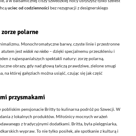
le, a w balsamicznej ciszy szwedzkiej nocy usłyszysz tylko szelest
 chcą
uciec od codzienności
bez rezygnacji z designerskiego
 zorze polarne
imalizmu. Monochromatyczne barwy, czyste linie i przestronne
 atutem jest
widok na niebo
– dzięki specjalnemu przeszkleniu i
eden z najwspanialszych spektakli natury: zorzę polarną.
ztuczne obrazy, gdy nad głową tańczą prawdziwe, zielone smugi
, na której gałęziach można usiąść, czując się jak część
nymi przysmakami
w pobliskim pensjonacie Britty to kulinarna podróż po Szwecji. W
ą dania z lokalnych produktów. Miłośnicy mocnych wrażeń
odawanego z tradycyjnymi dodatkami. Britta, była pielęgniarka,
karskich wypraw. To nie tylko posiłek, ale spotkanie z kulturą i