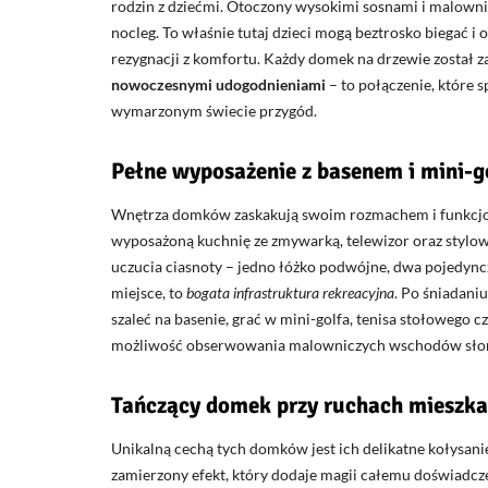
rodzin z dziećmi. Otoczony wysokimi sosnami i malowni
nocleg. To właśnie tutaj dzieci mogą beztrosko biegać i
rezygnacji z komfortu. Każdy domek na drzewie został 
nowoczesnymi udogodnieniami
– to połączenie, które sp
wymarzonym świecie przygód.
Pełne wyposażenie z basenem i mini-
Wnętrza domków zaskakują swoim rozmachem i funkcjonal
wyposażoną kuchnię ze zmywarką, telewizor oraz stylowe
uczucia ciasnoty – jedno łóżko podwójne, dwa pojedyncz
miejsce, to
bogata infrastruktura rekreacyjna
. Po śniadani
szaleć na basenie, grać w mini-golfa, tenisa stołowego 
możliwość obserwowania malowniczych wschodów słońca
Tańczący domek przy ruchach mieszk
Unikalną cechą tych domków jest ich delikatne kołysan
zamierzony efekt, który dodaje magii całemu doświadcze