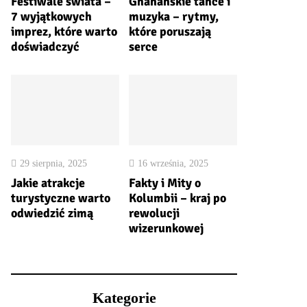
Festiwale świata –
Ghanańskie tańce i
7 wyjątkowych
muzyka – rytmy,
imprez, które warto
które poruszają
doświadczyć
serce
29 sierpnia, 2025
16 września, 2025
Jakie atrakcje
Fakty i Mity o
turystyczne warto
Kolumbii – kraj po
odwiedzić zimą
rewolucji
wizerunkowej
Kategorie