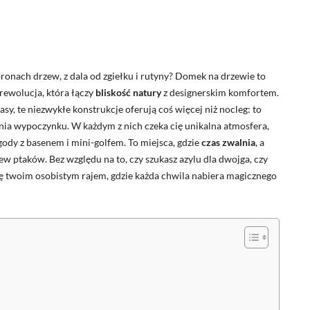
ronach drzew, z dala od zgiełku i rutyny? Domek na drzewie to
 rewolucja, która łączy
bliskość natury
z designerskim komfortem.
sy, te niezwykłe konstrukcje oferują coś więcej niż nocleg: to
ania wypoczynku. W każdym z nich czeka cię unikalna atmosfera,
ody z basenem i mini-golfem. To miejsca, gdzie
czas zwalnia
, a
piew ptaków. Bez względu na to, czy szukasz azylu dla dwojga, czy
się twoim osobistym rajem, gdzie każda chwila nabiera magicznego