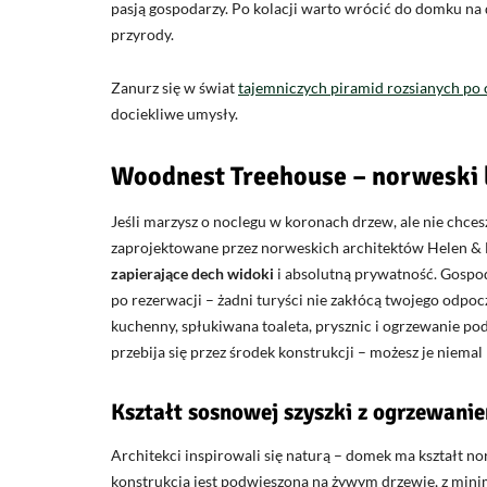
pasją gospodarzy. Po kolacji warto wrócić do domku na
przyrody.
Zanurz się w świat
tajemniczych piramid rozsianych po 
dociekliwe umysły.
Woodnest Treehouse – norweski 
Jeśli marzysz o noclegu w koronach drzew, ale nie chc
zaprojektowane przez norweskich architektów Helen & 
zapierające dech widoki
i absolutną prywatność. Gospoda
po rezerwacji – żadni turyści nie zakłócą twojego od
kuchenny, spłukiwana toaleta, prysznic i ogrzewanie p
przebija się przez środek konstrukcji – możesz je niemal
Kształt sosnowej szyszki z ogrzewan
Architekci inspirowali się naturą – domek ma kształt no
konstrukcja jest podwieszona na żywym drzewie, z mi