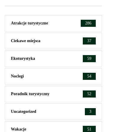
Atrakcje turystyczne
286
Ciekawe miejsca
37
Ekoturystyka
59
Noclegi
54
Poradnik turystyczny
52
Uncategorized
3
Wakacje
51