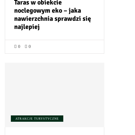
Taras w obiekcie
noclegowym eko – jaka
nawierzchnia sprawdzi się
najlepiej
0
0
ATRAKCJE TURYSTYCZNE