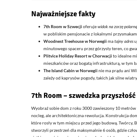
Najważniejsze fakty
7th Room w Szwecji
oferuje
widok na zorzę polarn
w pobliskim pensjonacie z lokalnymi przysmakami,
Woodnest Treehouse w Norwegii
ma
tajny adres
u
minutowego spaceru przez górzysty teren, co gwar
Plitvice Holiday Resort w Chorwacji
to idealne mi
mieszkańców oraz bogatą infrastrukturą, w tym 
The Island Cabin w Norwegii
nie ma prądu ani WiF
zależy od kaprysów pogody, takich jak silne wiatr
7th Room – szwedzka przyszłość
Wyobraź sobie dom z roku 3000 zawieszony 10 metrów n
nocleg, ale architektoniczna rewolucja. Konstrukcja d
które rosły w tym miejscu przed jego budową. Twórcy, B
stworzyli przestrzeń dla maksymalnie 6 osób, gdzie cz