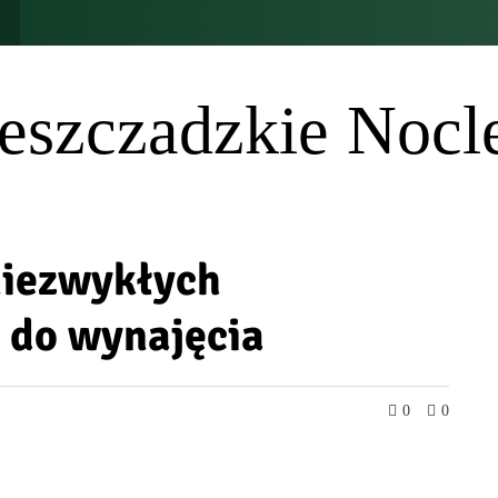
eszczadzkie Nocl
niezwykłych
 do wynajęcia
0
0