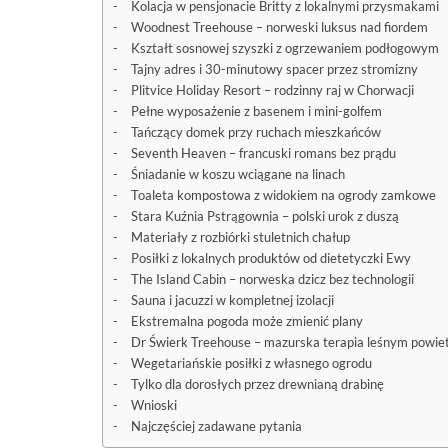
Kolacja w pensjonacie Britty z lokalnymi przysmakami
Woodnest Treehouse – norweski luksus nad fiordem
Kształt sosnowej szyszki z ogrzewaniem podłogowym
Tajny adres i 30-minutowy spacer przez stromizny
Plitvice Holiday Resort – rodzinny raj w Chorwacji
Pełne wyposażenie z basenem i mini-golfem
Tańczący domek przy ruchach mieszkańców
Seventh Heaven – francuski romans bez prądu
Śniadanie w koszu wciągane na linach
Toaleta kompostowa z widokiem na ogrody zamkowe
Stara Kuźnia Pstrągownia – polski urok z duszą
Materiały z rozbiórki stuletnich chałup
Posiłki z lokalnych produktów od dietetyczki Ewy
The Island Cabin – norweska dzicz bez technologii
Sauna i jacuzzi w kompletnej izolacji
Ekstremalna pogoda może zmienić plany
Dr Świerk Treehouse – mazurska terapia leśnym powie
Wegetariańskie posiłki z własnego ogrodu
Tylko dla dorosłych przez drewnianą drabinę
Wnioski
Najczęściej zadawane pytania