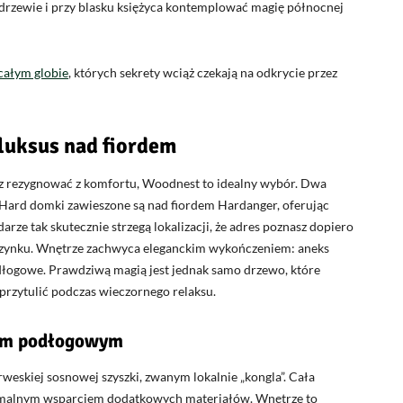
 drzewie i przy blasku księżyca kontemplować magię północnej
całym globie
, których sekrety wciąż czekają na odkrycie przez
luksus nad fiordem
esz rezygnować z komfortu, Woodnest to idealny wybór. Dwa
Hard domki zawieszone są nad fiordem Hardanger, oferując
rze tak skutecznie strzegą lokalizacji, że adres poznasz dopiero
poczynku. Wnętrze zachwyca eleganckim wykończeniem: aneks
odłogowe. Prawdziwą magią jest jednak samo drzewo, które
 przytulić podczas wieczornego relaksu.
iem podłogowym
rweskiej sosnowej szyszki, zwanym lokalnie „kongla”. Cała
nimalnym wsparciem dodatkowych materiałów. Wnętrze to