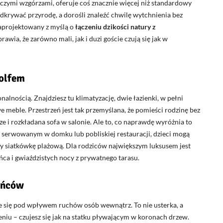
czymi wzgórzami, oferuje coś znacznie więcej niż standardowy
 odkrywać przyrodę, a dorośli znaleźć chwilę wytchnienia bez
zaprojektowany z myślą o
łączeniu dzikości natury z
rawia, że zarówno mali, jak i duzi goście czują się jak w
golfem
nością. Znajdziesz tu klimatyzację, dwie łazienki, w pełni
 meble. Przestrzeń jest tak przemyślana, że pomieści rodzinę bez
e i rozkładana sofa w salonie. Ale to, co naprawdę wyróżnia to
u serwowanym w domku lub pobliskiej restauracji, dzieci mogą
czy siatkówkę plażową. Dla rodziców największym luksusem jest
 i gwiaździstych nocy z prywatnego tarasu.
ańców
ie się pod wpływem ruchów osób wewnątrz. To nie usterka, a
niu – czujesz się jak na statku pływającym w koronach drzew.