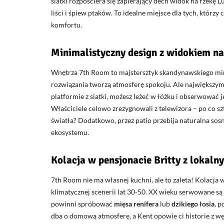
siatki rozpościera się zapierający dech widok na rzekę Lu
liści i śpiew ptaków. To idealne miejsce dla tych, którzy
komfortu.
Minimalistyczny design z widokiem na
Wnętrza 7th Room to majstersztyk skandynawskiego min
rozwiązania tworzą atmosferę spokoju. Ale największym
platformie z siatki, możesz leżeć w łóżku i obserwować j
Właściciele celowo zrezygnowali z telewizora – po co s
światła? Dodatkowo, przez patio przebija naturalna sosna
ekosystemu.
Kolacja w pensjonacie Britty z lokal
7th Room nie ma własnej kuchni, ale to zaleta! Kolacja 
klimatycznej scenerii lat 30-50. XX wieku serwowane s
powinni spróbować
mięsa renifera
lub
dzikiego łosia
, p
dba o domową atmosferę, a Kent opowie ci historie z węd