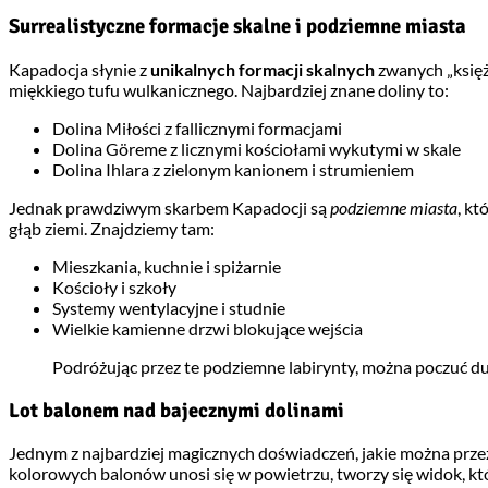
Surrealistyczne formacje skalne i podziemne miasta
Kapadocja słynie z
unikalnych formacji skalnych
zwanych „księż
miękkiego tufu wulkanicznego. Najbardziej znane doliny to:
Dolina Miłości z fallicznymi formacjami
Dolina Göreme z licznymi kościołami wykutymi w skale
Dolina Ihlara z zielonym kanionem i strumieniem
Jednak prawdziwym skarbem Kapadocji są
podziemne miasta
, kt
głąb ziemi. Znajdziemy tam:
Mieszkania, kuchnie i spiżarnie
Kościoły i szkoły
Systemy wentylacyjne i studnie
Wielkie kamienne drzwi blokujące wejścia
Podróżując przez te podziemne labirynty, można poczuć d
Lot balonem nad bajecznymi dolinami
Jednym z najbardziej magicznych doświadczeń, jakie można przeż
kolorowych balonów unosi się w powietrzu, tworzy się widok, któ