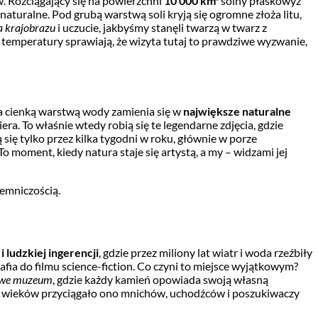
. Rozciągający się na powierzchni
10 000 km²
solny płaskowyż
naturalne. Pod grubą warstwą soli kryją się ogromne złoża litu,
 krajobrazu
i uczucie, jakbyśmy stanęli twarzą w twarz z
temperatury sprawiają, że wizyta tutaj to prawdziwe wyzwanie,
yta cienką warstwą wody zamienia się w
największe naturalne
iera. To właśnie wtedy robią się te legendarne zdjęcia, gdzie
 się tylko przez kilka tygodni w roku, głównie w porze
 moment, kiedy natura staje się artystą, a my – widzami jej
jemniczością.
i ludzkiej ingerencji
, gdzie przez miliony lat wiatr i woda rzeźbiły
rafia do filmu science-fiction. Co czyni to miejsce wyjątkowym?
we muzeum
, gdzie każdy kamień opowiada swoją własną
od wieków przyciągało ono mnichów, uchodźców i poszukiwaczy