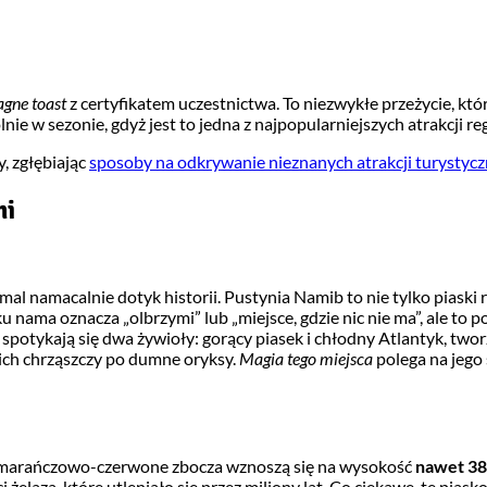
gne toast
z certyfikatem uczestnictwa. To niezwykłe przeżycie, któ
e w sezonie, gdyż jest to jedna z najpopularniejszych atrakcji re
, zgłębiając
sposoby na odkrywanie nieznanych atrakcji turystyc
mi
emal namacalnie dotyk historii. Pustynia Namib to nie tylko piaski 
u nama oznacza „olbrzymi” lub „miejsce, gdzie nic nie ma”, ale to p
spotykają się dwa żywioły: gorący piasek i chłodny Atlantyk, two
ich chrząszczy po dumne oryksy.
Magia tego miejsca
polega na jego
 pomarańczowo-czerwone zbocza wznoszą się na wysokość
nawet 3
żelaza, które utleniało się przez miliony lat. Co ciekawe, te pias