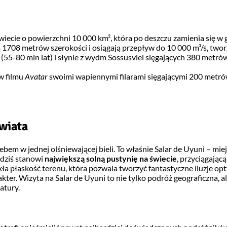
wiecie o powierzchni 10 000 km², która po deszczu zamienia się w 
ją 1708 metrów szerokości i osiągają przepływ do 10 000 m³/s, tw
 (55-80 mln lat) i słynie z wydm Sossusvlei sięgających 380 metr
w filmu
Avatar
swoimi wapiennymi filarami sięgającymi 200 metrów
świata
ebem w jednej olśniewającej bieli. To właśnie Salar de Uyuni – miej
 dziś stanowi
największą solną pustynię na świecie
, przyciągając
 płaskość terenu, która pozwala tworzyć fantastyczne iluzje opty
kter. Wizyta na Salar de Uyuni to nie tylko podróż geograficzna, a
atury.