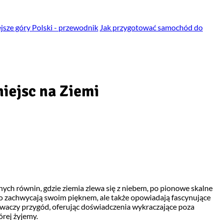
jsze góry Polski - przewodnik
Jak przygotować samochód do
miejsc na Ziemi
lnych równin, gdzie ziemia zlewa się z niebem, po pionowe skalne
lko zachwycają swoim pięknem, ale także opowiadają fascynujące
kiwaczy przygód, oferując doświadczenia wykraczające poza
órej żyjemy.