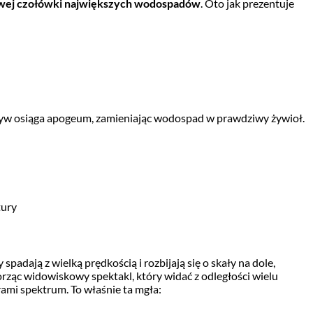
wej czołówki największych wodospadów
. Oto jak prezentuje
pływ osiąga apogeum, zamieniając wodospad w prawdziwy żywioł.
tury
ają z wielką prędkością i rozbijają się o skały na dole,
rząc widowiskowy spektakl, który widać z odległości wielu
orami spektrum. To właśnie ta mgła: