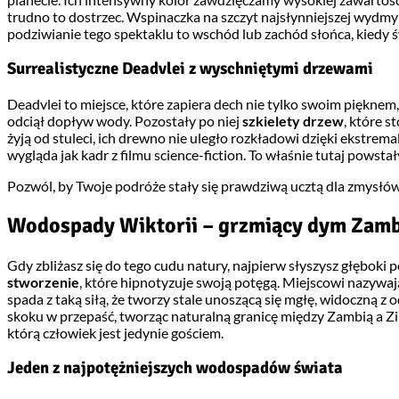
trudno to dostrzec. Wspinaczka na szczyt najsłynniejszej wydmy
podziwianie tego spektaklu to wschód lub zachód słońca, kiedy 
Surrealistyczne Deadvlei z wyschniętymi drzewami
Deadvlei to miejsce, które zapiera dech nie tylko swoim pięknem,
odciął dopływ wody. Pozostały po niej
szkielety drzew
, które 
żyją od stuleci, ich drewno nie uległo rozkładowi dzięki ekstre
wygląda jak kadr z filmu science-fiction. To właśnie tutaj powst
Pozwól, by Twoje podróże stały się prawdziwą ucztą dla zmysłów
Wodospady Wiktorii – grzmiący dym Zamb
Gdy zbliżasz się do tego cudu natury, najpierw słyszysz głębok
stworzenie
, które hipnotyzuje swoją potęgą. Miejscowi nazywaj
spada z taką siłą, że tworzy stale unoszącą się mgłę, widoczną z
skoku w przepaść, tworząc naturalną granicę między Zambią a 
którą człowiek jest jedynie gościem.
Jeden z najpotężniejszych wodospadów świata