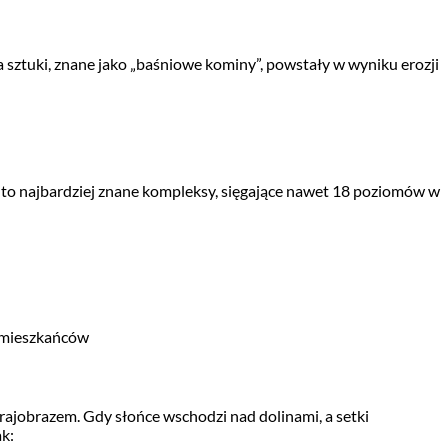
 sztuki, znane jako „baśniowe kominy”, powstały w wyniku erozji
klı to najbardziej znane kompleksy, sięgające nawet 18 poziomów w
h mieszkańców
rajobrazem. Gdy słońce wschodzi nad dolinami, a setki
ak: