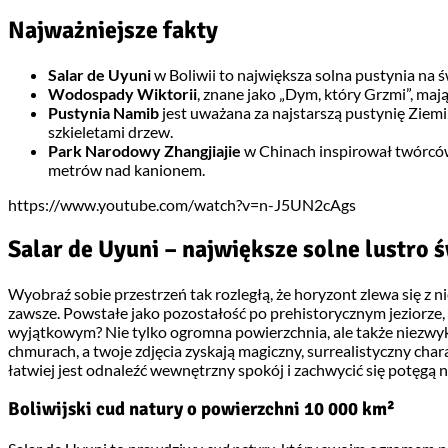
Najważniejsze fakty
Salar de Uyuni
w Boliwii to największa solna pustynia na ś
Wodospady Wiktorii
, znane jako „Dym, który Grzmi”, ma
Pustynia Namib
jest uważana za najstarszą pustynię Ziemi
szkieletami drzew.
Park Narodowy Zhangjiajie
w Chinach inspirował twórcó
metrów nad kanionem.
https://www.youtube.com/watch?v=n-J5UN2cAgs
Salar de Uyuni – największe solne lustro 
Wyobraź sobie przestrzeń tak rozległą, że horyzont zlewa się z ni
zawsze. Powstałe jako pozostałość po prehistorycznym jeziorze,
wyjątkowym? Nie tylko ogromna powierzchnia, ale także niezwykła
chmurach, a twoje zdjęcia zyskają magiczny, surrealistyczny chara
łatwiej jest odnaleźć wewnętrzny spokój i zachwycić się potęgą n
Boliwijski cud natury o powierzchni 10 000 km²