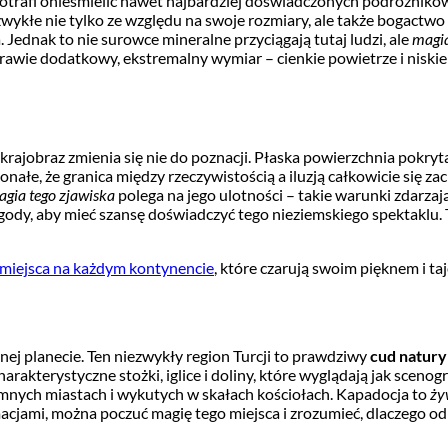
trafi onieśmielić nawet najbardziej doświadczonych podróżników
zwykłe nie tylko ze względu na swoje rozmiary, ale także bogactwo 
ednak to nie surowce mineralne przyciągają tutaj ludzi, ale
magia
awie dodatkowy, ekstremalny wymiar – cienkie powietrze i niskie 
 krajobraz zmienia się nie do poznacji. Płaska powierzchnia pokr
onałe, że granica między rzeczywistością a iluzją całkowicie się zac
gia tego zjawiska
polega na jego ulotności – takie warunki zdarzają
ody, aby mieć szansę doświadczyć tego nieziemskiego spektaklu. To
miejsca na każdym kontynencie
, które czarują swoim pięknem i ta
nej planecie. Ten niezwykły region Turcji to prawdziwy
cud natury 
rakterystyczne stożki, iglice i doliny, które wyglądają jak scenog
dziemnych miastach i wykutych w skałach kościołach. Kapadocja to
ży
acjami, można poczuć magię tego miejsca i zrozumieć, dlaczego 