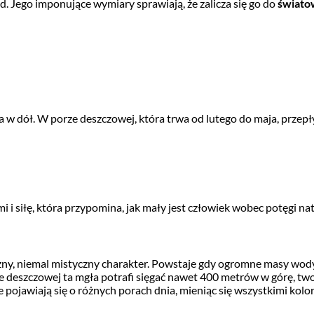
Jego imponujące wymiary sprawiają, że zalicza się go do
świato
a w dół. W porze deszczowej, która trwa od lutego do maja, prze
mi i siłę, która przypomina, jak mały jest człowiek wobec potęgi na
 niemal mistyczny charakter. Powstaje gdy ogromne masy wody spad
 deszczowej ta mgła potrafi sięgać nawet 400 metrów w górę, two
re pojawiają się o różnych porach dnia, mieniąc się wszystkimi kol