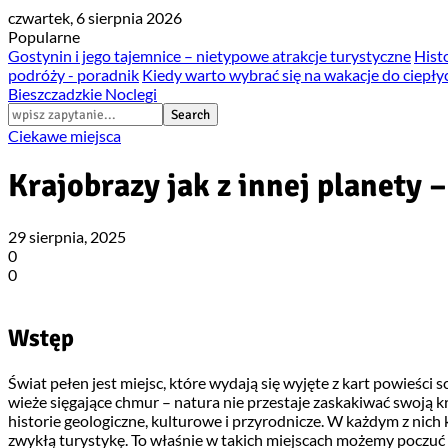
czwartek, 6 sierpnia 2026
Popularne
Gostynin i jego tajemnice – nietypowe atrakcje turystyczne
Hist
podróży - poradnik
Kiedy warto wybrać się na wakacje do ciepły
Bieszczadzkie Noclegi
Ciekawe miejsca
Krajobrazy jak z innej planety 
29 sierpnia, 2025
0
0
Wstęp
Świat pełen jest miejsc, które wydają się wyjęte z kart powieści
wieże sięgające chmur – natura nie przestaje zaskakiwać swoją k
historie geologiczne, kulturowe i przyrodnicze. W każdym z nich 
zwykłą turystykę. To właśnie w takich miejscach możemy poczu