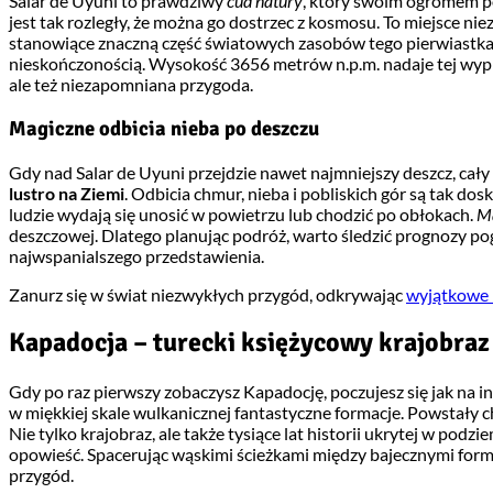
Salar de Uyuni to prawdziwy
cud natury
, który swoim ogromem po
jest tak rozległy, że można go dostrzec z kosmosu. To miejsce nie
stanowiące znaczną część światowych zasobów tego pierwiastka. J
nieskończonością. Wysokość 3656 metrów n.p.m. nadaje tej wypr
ale też niezapomniana przygoda.
Magiczne odbicia nieba po deszczu
Gdy nad Salar de Uyuni przejdzie nawet najmniejszy deszcz, cały
lustro na Ziemi
. Odbicia chmur, nieba i pobliskich gór są tak dosk
ludzie wydają się unosić w powietrzu lub chodzić po obłokach.
Ma
deszczowej. Dlatego planując podróż, warto śledzić prognozy pog
najwspanialszego przedstawienia.
Zanurz się w świat niezwykłych przygód, odkrywając
wyjątkowe 
Kapadocja – turecki księżycowy krajobraz
Gdy po raz pierwszy zobaczysz Kapadocję, poczujesz się jak na in
w miękkiej skale wulkanicznej fantastyczne formacje. Powstały cha
Nie tylko krajobraz, ale także tysiące lat historii ukrytej w po
opowieść. Spacerując wąskimi ścieżkami między bajecznymi form
przygód.