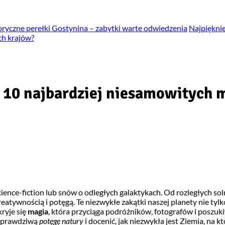
oryczne perełki Gostynina – zabytki warte odwiedzenia
Najpięknie
ch krajów?
– 10 najbardziej niesamowitych 
 science-fiction lub snów o odległych galaktykach. Od rozległych so
reatywnością i potęgą. Te niezwykłe zakątki naszej planety nie ty
kryje się
magia
, która przyciąga podróżników, fotografów i poszu
ć prawdziwą
potęgę natury
i docenić, jak niezwykła jest Ziemia, na kt