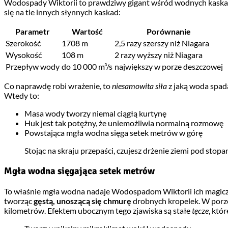
Wodospady Wiktorii to prawdziwy gigant wśród wodnych kaskad. 
się na tle innych słynnych kaskad:
Parametr
Wartość
Porównanie
Szerokość
1708 m
2,5 razy szerszy niż Niagara
Wysokość
108 m
2 razy wyższy niż Niagara
Przepływ wody
do 10 000 m³/s
największy w porze deszczowej
Co naprawdę robi wrażenie, to
niesamowita siła
z jaką woda spad
Wtedy to:
Masa wody tworzy niemal ciągłą kurtynę
Huk jest tak potężny, że uniemożliwia normalną rozmowę
Powstająca mgła wodna sięga setek metrów w górę
Stojąc na skraju przepaści, czujesz drżenie ziemi pod stopa
Mgła wodna sięgająca setek metrów
To właśnie mgła wodna nadaje Wodospadom Wiktorii ich magiczny,
tworząc
gęstą, unoszącą się chmurę
drobnych kropelek. W porze
kilometrów. Efektem ubocznym tego zjawiska są stałe
tęcze
, któ