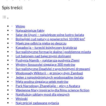
Spis treści:
Wstęp
Najważniejsze fakty
Salar de Uyuni – największe solne lustro świata
Boliwijski cud natury o powierzchni 10 000 km²
Magiczne odbicia nieba po deszczu
Kapadocja – turecki księżycowy krajobraz
Surrealistyczne formacje skalne i podziemne miasta
Lot balonem nad bajecznymi dolinami
Pustynia Namib – najstarsza pustynia Ziemi
Wydmy Sossusvlei sięgające 300 metrów
Surrealistyczne Deadvlei z wyschniętymi drzewami
Wodospady Wiktorii – grzmiący dym Zambazi
Jeden z najpotężniejszych wodospadów świata
Mgła wodna sięgająca setek metrów
Park Narodowy Zhangjiajie – góry z Avatara
Wapienne filary inspiracją dla filmu science-fiction
Najdłuższy szklany most dla pieszych
Wnioski
Najczęściej zadawane pytania