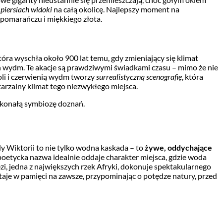
 piersiach widoki
na całą okolicę. Najlepszy moment na
 pomarańczu i miękkiego złota.
tóra wyschła około 900 lat temu, gdy zmieniający się klimat
ch wydm. Te akacje są prawdziwymi świadkami czasu – mimo że nie
soli i czerwienią wydm tworzy
surrealistyczną scenografię
, która
wtarzalny klimat tego niezwykłego miejsca.
konałą symbiozę doznań.
y Wiktorii to nie tylko wodna kaskada – to
żywe, oddychające
poetycka nazwa idealnie oddaje charakter miejsca, gdzie woda
ezi, jedna z największych rzek Afryki, dokonuje spektakularnego
staje w pamięci na zawsze, przypominając o potędze natury, przed