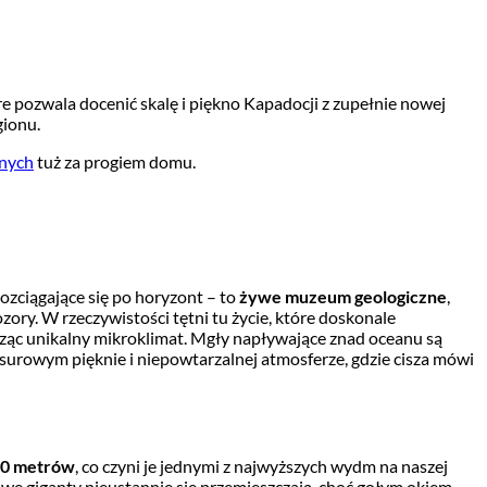
re pozwala docenić skalę i piękno Kapadocji z zupełnie nowej
gionu.
znych
tuż za progiem domu.
rozciągające się po horyzont – to
żywe muzeum geologiczne
,
ozory. W rzeczywistości tętni tu życie, które doskonale
rząc unikalny mikroklimat. Mgły napływające znad oceanu są
 surowym pięknie i niepowtarzalnej atmosferze, gdzie cisza mówi
80 metrów
, co czyni je jednymi z najwyższych wydm na naszej
kowe giganty nieustannie się przemieszczają, choć gołym okiem