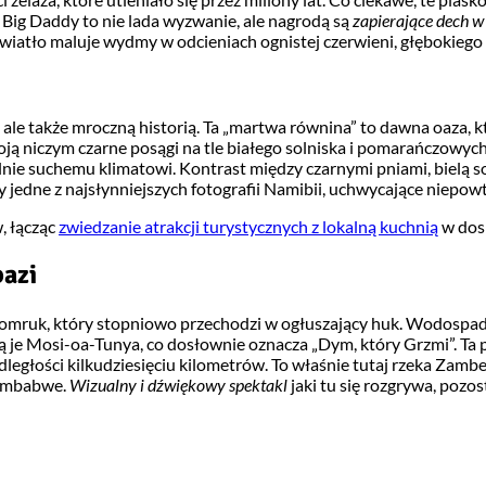
 Big Daddy to nie lada wyzwanie, ale nagrodą są
zapierające dech w
światło maluje wydmy w odcieniach ognistej czerwieni, głębokiego
 ale także mroczną historią. Ta „martwa równina” to dawna oaza, k
stoją niczym czarne posągi na tle białego solniska i pomarańczowy
malnie suchemu klimatowi. Kontrast między czarnymi pniami, bielą 
ały jedne z najsłynniejszych fotografii Namibii, uchwycające niepo
, łącząc
zwiedzanie atrakcji turystycznych z lokalną kuchnią
w dos
azi
i pomruk, który stopniowo przechodzi w ogłuszający huk. Wodospad
ą je Mosi-oa-Tunya, co dosłownie oznacza „Dym, który Grzmi”. Ta 
 odległości kilkudziesięciu kilometrów. To właśnie tutaj rzeka Zamb
Zimbabwe.
Wizualny i dźwiękowy spektakl
jaki tu się rozgrywa, pozo