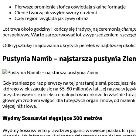
Pierwsze promienie słońca oświetlają skalne formacje
Cienie tworzą niezwykłe wzory na ziemi
Cały region wygląda jak żywy obraz
Lot trwa około godziny i kończy się tradycyjną ceremonią
champa
perspektywy. Warto zarezerwować lot z wyprzedzeniem, szczególni
Odkryj sztukę znajdowania ukrytych perełek w najbliższej okolicy
Pustynia Namib – najstarsza pustynia Zie
Gdy staniesz po raz pierwszy na tej prastarej ziemi, poczujesz ni
którego wiek szacuje się na 55-80 milionów lat. Jej nazwa w język
przystosowało się do ekstremalnych warunków. To właśnie tutaj 
głównym źródłem wilgoci dla tutejszych organizmów, od maleńk
więcej niż słowa.
Wydmy Sossusvlei sięgające 300 metrów
Wydmy Sossusvlei to prawdziwi giganci w świecie piasku. Ich
planecie. Ich intensywny kolor zawdzięczamy wysokiej zawartości 