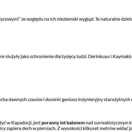
ycowymi” ze względu na ich nieziemski wygląd. Te naturalne dzieła
óre służyły jako schronienie dla tysięcy ludzi. Derinkuyu i Kayma
ucha dawnych czasów i docenić geniusz inżynieryjny starożytnyc
yć w Kapadocji, jest
poranny lot balonem
nad surrealistycznym k
ry zapiera dech w piersiach. Z wysokości kilkuset metrów widać j