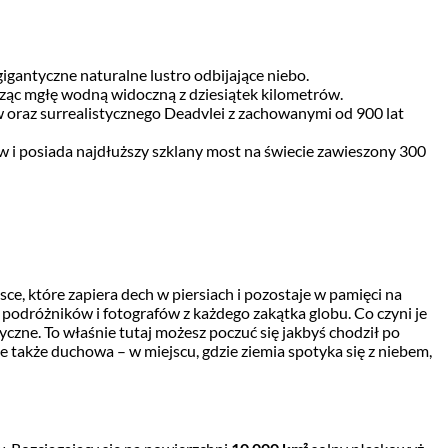
gigantyczne naturalne lustro odbijające niebo.
orząc mgłę wodną widoczną z dziesiątek kilometrów.
ów oraz surrealistycznego Deadvlei z zachowanymi od 900 lat
 i posiada najdłuższy szklany most na świecie zawieszony 300
sce, które zapiera dech w piersiach i pozostaje w pamięci na
ą podróżników i fotografów z każdego zakątka globu. Co czyni je
czne. To właśnie tutaj możesz poczuć się jakbyś chodził po
le także duchowa – w miejscu, gdzie ziemia spotyka się z niebem,