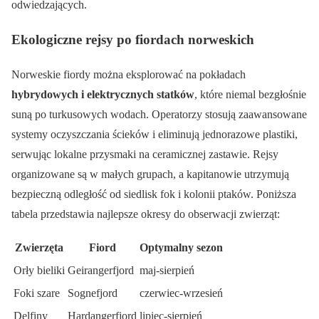
odwiedzających.
Ekologiczne rejsy po fiordach norweskich
Norweskie fiordy można eksplorować na pokładach
hybrydowych i elektrycznych statków
, które niemal bezgłośnie
suną po turkusowych wodach. Operatorzy stosują zaawansowane
systemy oczyszczania ścieków i eliminują jednorazowe plastiki,
serwując lokalne przysmaki na ceramicznej zastawie. Rejsy
organizowane są w małych grupach, a kapitanowie utrzymują
bezpieczną odległość od siedlisk fok i kolonii ptaków. Poniższa
tabela przedstawia najlepsze okresy do obserwacji zwierząt:
Zwierzęta
Fiord
Optymalny sezon
Orły bieliki
Geirangerfjord
maj-sierpień
Foki szare
Sognefjord
czerwiec-wrzesień
Delfiny
Hardangerfjord
lipiec-sierpień