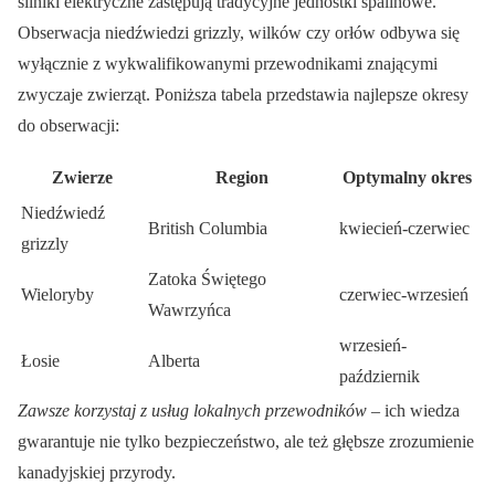
silniki elektryczne zastępują tradycyjne jednostki spalinowe.
Obserwacja niedźwiedzi grizzly, wilków czy orłów odbywa się
wyłącznie z wykwalifikowanymi przewodnikami znającymi
zwyczaje zwierząt. Poniższa tabela przedstawia najlepsze okresy
do obserwacji:
Zwierze
Region
Optymalny okres
Niedźwiedź
British Columbia
kwiecień-czerwiec
grizzly
Zatoka Świętego
Wieloryby
czerwiec-wrzesień
Wawrzyńca
wrzesień-
Łosie
Alberta
październik
Zawsze korzystaj z usług lokalnych przewodników
– ich wiedza
gwarantuje nie tylko bezpieczeństwo, ale też głębsze zrozumienie
kanadyjskiej przyrody.