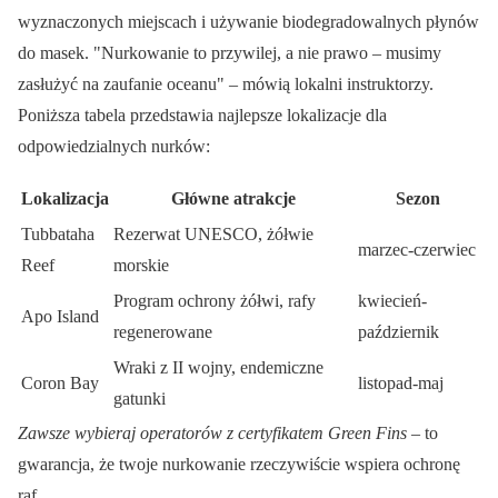
wyznaczonych miejscach i używanie biodegradowalnych płynów
do masek.
Nurkowanie to przywilej, a nie prawo – musimy
zasłużyć na zaufanie oceanu
– mówią lokalni instruktorzy.
Poniższa tabela przedstawia najlepsze lokalizacje dla
odpowiedzialnych nurków:
Lokalizacja
Główne atrakcje
Sezon
Tubbataha
Rezerwat UNESCO, żółwie
marzec-czerwiec
Reef
morskie
Program ochrony żółwi, rafy
kwiecień-
Apo Island
regenerowane
październik
Wraki z II wojny, endemiczne
Coron Bay
listopad-maj
gatunki
Zawsze wybieraj operatorów z certyfikatem Green Fins
– to
gwarancja, że twoje nurkowanie rzeczywiście wspiera ochronę
raf.