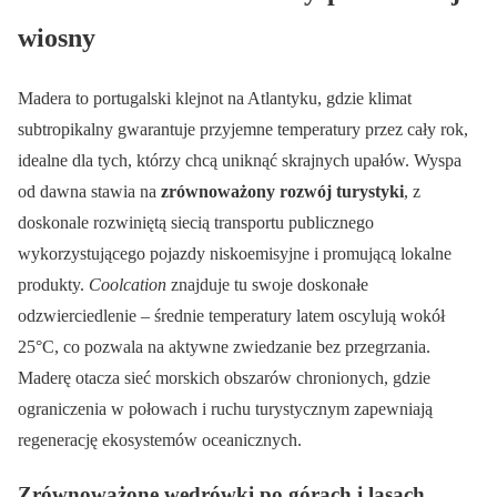
wiosny
Madera to portugalski klejnot na Atlantyku, gdzie klimat
subtropikalny gwarantuje przyjemne temperatury przez cały rok,
idealne dla tych, którzy chcą uniknąć skrajnych upałów. Wyspa
od dawna stawia na
zrównoważony rozwój turystyki
, z
doskonale rozwiniętą siecią transportu publicznego
wykorzystującego pojazdy niskoemisyjne i promującą lokalne
produkty.
Coolcation
znajduje tu swoje doskonałe
odzwierciedlenie – średnie temperatury latem oscylują wokół
25°C, co pozwala na aktywne zwiedzanie bez przegrzania.
Maderę otacza sieć morskich obszarów chronionych, gdzie
ograniczenia w połowach i ruchu turystycznym zapewniają
regenerację ekosystemów oceanicznych.
Zrównoważone wędrówki po górach i lasach