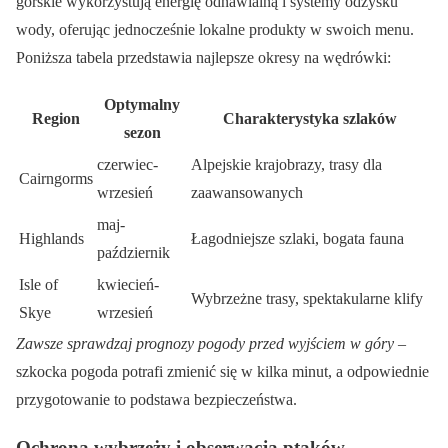
górskie wykorzystują energię odnawialną i systemy odzysku
wody, oferując jednocześnie lokalne produkty w swoich menu.
Poniższa tabela przedstawia najlepsze okresy na wędrówki:
Optymalny
Region
Charakterystyka szlaków
sezon
czerwiec-
Alpejskie krajobrazy, trasy dla
Cairngorms
wrzesień
zaawansowanych
maj-
Highlands
Łagodniejsze szlaki, bogata fauna
październik
Isle of
kwiecień-
Wybrzeżne trasy, spektakularne klify
Skye
wrzesień
Zawsze sprawdzaj prognozy pogody przed wyjściem w góry
–
szkocka pogoda potrafi zmienić się w kilka minut, a odpowiednie
przygotowanie to podstawa bezpieczeństwa.
Ochrona wybrzeży i obserwacja ptaków