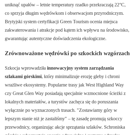
uniknąć upałów – letnie temperatury rzadko przekraczają 22°C,
co sprzyja długim wędrówkom i obserwacjom przyrodniczym.
Brytyjski system certyfikacji Green Tourism ocenia miejsca
zakwaterowania i atrakcje pod kątem ich wpływu na środowisko,
gwarantując autentyczne doświadczenia ekologiczne.
Zrównoważone wędrówki po szkockich wzgórzach
Szkocja wprowadziła
innowacyjny system zarządzania
szlakami górskimi
, który minimalizuje erozję gleby i chroni
wrażliwe ekosystemy. Popularne trasy jak West Highland Way
czy Great Glen Way posiadają specjalnie wzmocnione ścieżki z
lokalnych materiałów, a turystów zachęca się do poruszania
wyłącznie po wyznaczonych trasach.
Zostawiamy góry w
lepszym stanie niż je zastaliśmy
– tę zasadę promują szkoccy
przewodnicy, organizując akcje sprzątania szlaków. Schroniska