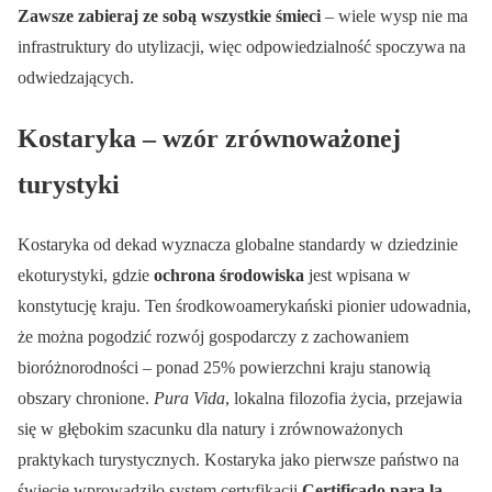
Zawsze zabieraj ze sobą wszystkie śmieci
– wiele wysp nie ma
infrastruktury do utylizacji, więc odpowiedzialność spoczywa na
odwiedzających.
Kostaryka – wzór zrównoważonej
turystyki
Kostaryka od dekad wyznacza globalne standardy w dziedzinie
ekoturystyki, gdzie
ochrona środowiska
jest wpisana w
konstytucję kraju. Ten środkowoamerykański pionier udowadnia,
że można pogodzić rozwój gospodarczy z zachowaniem
bioróżnorodności – ponad 25% powierzchni kraju stanowią
obszary chronione.
Pura Vida
, lokalna filozofia życia, przejawia
się w głębokim szacunku dla natury i zrównoważonych
praktykach turystycznych. Kostaryka jako pierwsze państwo na
świecie wprowadziło system certyfikacji
Certificado para la