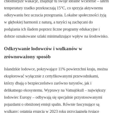
chłodniejsze wakacje, znajduje tu swoje idealne wcielenie – latem
temperatury rzadko przekraczają 15°C, co sprzyja aktywnemu
odkrywaniu bez uczucia przegrzania. Lokalne społeczności żyją
w głębokiej harmonii z naturą, a turyści są zachęcani do
podążania ich śladem poprzez liczne programy edukacyjne i
dobrze oznakowane szlaki minimalizujące wpływ na środowisko.
Odkrywanie lodowców i wulkanów w
zrównoważony sposób
Islandzkie lodowce, pokrywające 11% powierzchni kraju, można
eksplorować wyłącznie z certyfikowanymi przewodnikami,
którzy dbają o bezpieczeństwo zarówno turystów, jak i
delikatnego ekosystemu. Wyprawy na Vatnajökull – największy
lodowiec Europy – odbywają się specjalnie przystosowanymi
pojazdami o obniżonej emisji spalin. Równie fascynujące są
wulkany: ostatnia erupcja w 2023 roku przyciągnęła tysiące