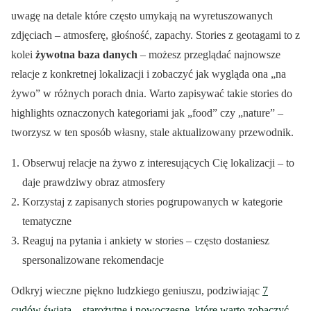
uwagę na detale które często umykają na wyretuszowanych
zdjęciach – atmosferę, głośność, zapachy. Stories z geotagami to z
kolei
żywotna baza danych
– możesz przeglądać najnowsze
relacje z konkretnej lokalizacji i zobaczyć jak wygląda ona „na
żywo” w różnych porach dnia. Warto zapisywać takie stories do
highlights oznaczonych kategoriami jak „food” czy „nature” –
tworzysz w ten sposób własny, stale aktualizowany przewodnik.
Obserwuj relacje na żywo z interesujących Cię lokalizacji – to
daje prawdziwy obraz atmosfery
Korzystaj z zapisanych stories pogrupowanych w kategorie
tematyczne
Reaguj na pytania i ankiety w stories – często dostaniesz
spersonalizowane rekomendacje
Odkryj wieczne piękno ludzkiego geniuszu, podziwiając
7
cudów świata – starożytne i nowoczesne, które warto zobaczyć
–