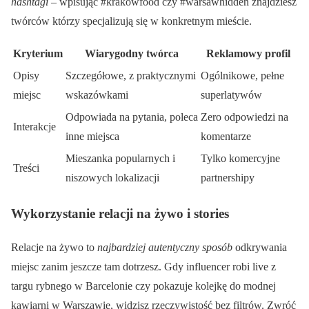
hashtagi
– wpisując #krakowfood czy #warsawhidden znajdziesz
twórców którzy specjalizują się w konkretnym mieście.
Kryterium
Wiarygodny twórca
Reklamowy profil
Opisy
Szczegółowe, z praktycznymi
Ogólnikowe, pełne
miejsc
wskazówkami
superlatywów
Odpowiada na pytania, poleca
Zero odpowiedzi na
Interakcje
inne miejsca
komentarze
Mieszanka popularnych i
Tylko komercyjne
Treści
niszowych lokalizacji
partnershipy
Wykorzystanie relacji na żywo i stories
Relacje na żywo to
najbardziej autentyczny sposób
odkrywania
miejsc zanim jeszcze tam dotrzesz. Gdy influencer robi live z
targu rybnego w Barcelonie czy pokazuje kolejkę do modnej
kawiarni w Warszawie, widzisz rzeczywistość bez filtrów. Zwróć