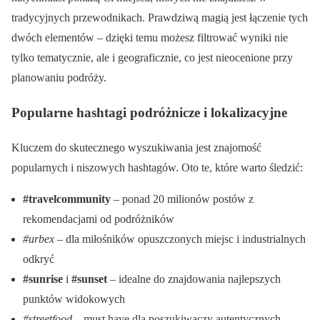
tradycyjnych przewodnikach. Prawdziwą magią jest łączenie tych
dwóch elementów – dzięki temu możesz filtrować wyniki nie
tylko tematycznie, ale i geograficznie, co jest nieocenione przy
planowaniu podróży.
Popularne hashtagi podróżnicze i lokalizacyjne
Kluczem do skutecznego wyszukiwania jest znajomość
popularnych i niszowych hashtagów. Oto te, które warto śledzić:
#travelcommunity
– ponad 20 milionów postów z
rekomendacjami od podróżników
#urbex
– dla miłośników opuszczonych miejsc i industrialnych
odkryć
#sunrise
i
#sunset
– idealne do znajdowania najlepszych
punktów widokowych
#streetfood
– must have dla poszukiwaczy autentycznych