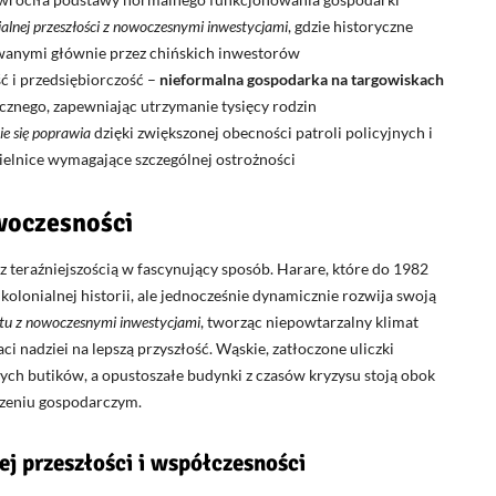
ialnej przeszłości z nowoczesnymi inwestycjami
, gdzie historyczne
wanymi głównie przez chińskich inwestorów
 i przedsiębiorczość –
nieformalna gospodarka na targowiskach
cznego, zapewniając utrzymanie tysięcy rodzin
e się poprawia
dzięki zwiększonej obecności patroli policyjnych i
ielnice wymagające szczególnej ostrożności
owoczesności
 z teraźniejszością w fascynujący sposób. Harare, które do 1982
kolonialnej historii, ale jednocześnie dynamicznie rozwija swoją
 tu z nowoczesnymi inwestycjami
, tworząc niepowtarzalny klimat
i nadziei na lepszą przyszłość. Wąskie, zatłoczone uliczki
ych butików, a opustoszałe budynki z czasów kryzysu stoją obok
zeniu gospodarczym.
j przeszłości i współczesności