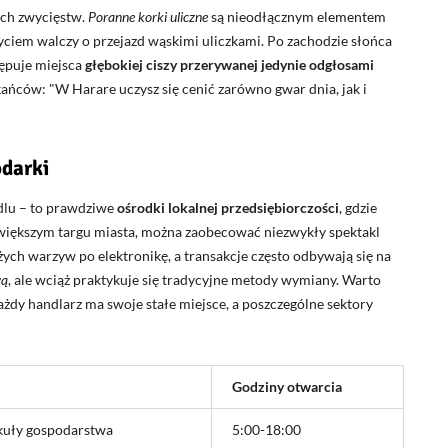
ych zwycięstw.
Poranne korki uliczne
są nieodłącznym elementem
yciem walczy o przejazd wąskimi uliczkami. Po zachodzie słońca
tępuje miejsca
głębokiej ciszy przerywanej jedynie odgłosami
zkańców:
W Harare uczysz się cenić zarówno gwar dnia, jak i
odarki
ndlu – to prawdziwe
ośrodki lokalnej przedsiębiorczości
, gdzie
większym targu miasta, można zaobecować niezwykły spektakl
żych warzyw po elektronikę, a transakcje często odbywają się na
wą
, ale wciąż praktykuje się tradycyjne metody wymiany. Warto
ażdy handlarz ma swoje stałe miejsce, a poszczególne sektory
Godziny otwarcia
kuły gospodarstwa
5:00-18:00