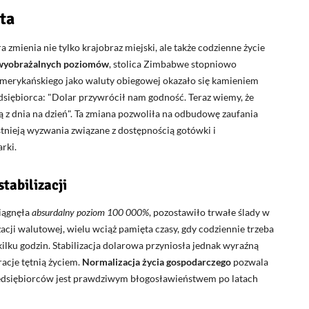
ta
zmienia nie tylko krajobraz miejski, ale także codzienne życie
niewyobrażalnych poziomów
, stolica Zimbabwe stopniowo
 amerykańskiego jako waluty obiegowej okazało się kamieniem
dsiębiorca:
Dolar przywrócił nam godność. Teraz wiemy, że
 z dnia na dzień
. Ta zmiana pozwoliła na odbudowę zaufania
tnieją wyzwania związane z dostępnością gotówki i
rki.
tabilizacji
siągnęła
absurdalny poziom 100 000%
, pozostawiło trwałe ślady w
cji walutowej, wielu wciąż pamięta czasy, gdy codziennie trzeba
kilku godzin. Stabilizacja dolarowa przyniosła jednak wyraźną
racje tętnią życiem.
Normalizacja życia gospodarczego
pozwala
przedsiębiorców jest prawdziwym błogosławieństwem po latach