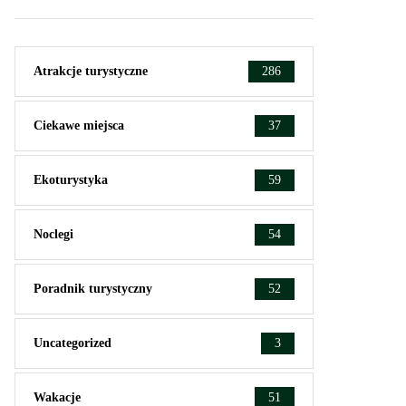
Atrakcje turystyczne
286
Ciekawe miejsca
37
Ekoturystyka
59
Noclegi
54
Poradnik turystyczny
52
Uncategorized
3
Wakacje
51