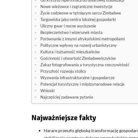
Od kryzysu hiperinflacji do dolarowej stabilizacji
Nowe wieżowce i zagraniczne inwestycje
Życie codzienne w tętniącym sercu Zimbabwe
Targowiska jako centra lokalnej gospodarki
Uliczny gwar i nocne wyciszenie
Bezpieczeństwo i wizerunek miasta
Porównanie z innymi afrykańskimi metropoliami
Polityczne wpływy na rozwój urbanistyczny
Kultura i tożsamość mieszkańców
Gościnność i otwartość Zimbabweńczyków
Zakaz fotografowania a turystyczna rzeczywistość
Przyszłość rozwoju stolicy
Wyzwania infrastrukturalne i gospodarcze
Potencjał turystyczny i międzynarodowe relacje
Wnioski
Najczęściej zadawane pytania
Najważniejsze fakty
Harare przeszło głęboką transformację gospodar
stabilizacja oparta na dolarze amerykańskim pr