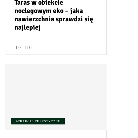
Taras w obiekcie
noclegowym eko – jaka
nawierzchnia sprawdzi się
najlepiej
0
0
ATRAKCJE TURYSTYCZNE