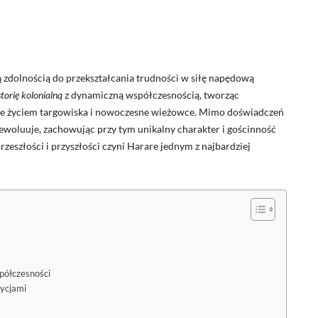
ą zdolnością do przekształcania trudności w siłę napędową
torię kolonialną
z dynamiczną współczesnością, tworząc
niące życiem targowiska i nowoczesne wieżowce. Mimo doświadczeń
 ewoluuje, zachowując przy tym unikalny charakter i gościnność
zeszłości i przyszłości czyni Harare jednym z najbardziej
spółczesności
ycjami