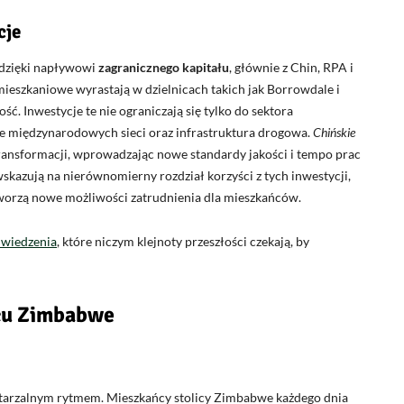
cje
c dzięki napływowi
zagranicznego kapitału
, głównie z Chin, RPA i
eszkaniowe wyrastają w dzielnicach takich jak Borrowdale i
ść. Inwestycje te nie ograniczają się tylko do sektora
e międzynarodowych sieci oraz infrastruktura drogowa.
Chińskie
transformacji, wprowadzając nowe standardy jakości i tempo prac
kazują na nierównomierny rozdział korzyści z tych inwestycji,
i tworzą nowe możliwości zatrudnienia dla mieszkańców.
dwiedzenia
, które niczym klejnoty przeszłości czekają, by
rcu Zimbabwe
owtarzalnym rytmem. Mieszkańcy stolicy Zimbabwe każdego dnia