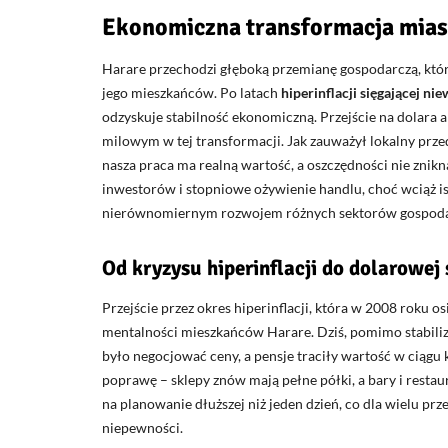
Ekonomiczna transformacja mias
Harare przechodzi głęboką przemianę gospodarczą, która 
jego mieszkańców. Po latach
hiperinflacji sięgającej 
odzyskuje stabilność ekonomiczną. Przejście na dolara
milowym w tej transformacji. Jak zauważył lokalny prze
nasza praca ma realną wartość, a oszczędności nie znikną
inwestorów i stopniowe ożywienie handlu, choć wciąż is
nierównomiernym rozwojem różnych sektorów gospoda
Od kryzysu hiperinflacji do dolarowej s
Przejście przez okres hiperinflacji, która w 2008 roku o
mentalności mieszkańców Harare. Dziś, pomimo stabiliza
było negocjować ceny, a pensje traciły wartość w ciągu 
poprawę – sklepy znów mają pełne półki, a bary i restau
na planowanie dłuższej niż jeden dzień, co dla wielu 
niepewności.