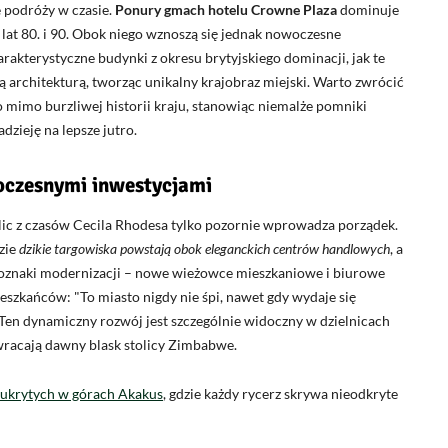
 podróży w czasie.
Ponury gmach hotelu Crowne Plaza
dominuje
lat 80. i 90. Obok niego wznoszą się jednak nowoczesne
arakterystyczne budynki z okresu brytyjskiego dominacji, jak te
 architekturą, tworząc unikalny krajobraz miejski. Warto zwrócić
o mimo burzliwej historii kraju, stanowiąc niemalże pomniki
dzieję na lepsze jutro.
oczesnymi inwestycjami
ulic z czasów Cecila Rhodesa tylko pozornie wprowadza porządek.
zie
dzikie targowiska powstają obok eleganckich centrów handlowych
, a
 oznaki modernizacji – nowe wieżowce mieszkaniowe i biurowe
mieszkańców:
To miasto nigdy nie śpi, nawet gdy wydaje się
 Ten dynamiczny rozwój jest szczególnie widoczny w dzielnicach
wracają dawny blask stolicy Zimbabwe.
 ukrytych w górach Akakus
, gdzie każdy rycerz skrywa nieodkryte