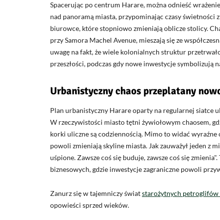
Spacerując po centrum Harare, można odnieść wrażenie
nad panoramą miasta, przypominając czasy świetności z 
biurowce, które stopniowo zmieniają oblicze stolicy. Ch
przy Samora Machel Avenue, mieszają się ze współczesną
uwagę na fakt, że wiele kolonialnych struktur przetrwał
przeszłości, podczas gdy nowe inwestycje symbolizują na
Urbanistyczny chaos przeplatany now
Plan urbanistyczny Harare oparty na regularnej siatce 
W rzeczywistości miasto tętni żywiołowym chaosem, gd
korki uliczne są codziennością. Mimo to widać wyraźne
powoli zmieniają skyline miasta. Jak zauważył jeden z 
uśpione. Zawsze coś się buduje, zawsze coś się zmienia
.
biznesowych, gdzie inwestycje zagraniczne powoli przy
Zanurz się w tajemniczy świat
starożytnych petroglifów
opowieści sprzed wieków.