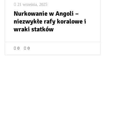
21 września, 2025
Nurkowanie w Angoli –
niezwykłe rafy koralowe i
wraki statków
0
0