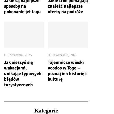
Jakie są najlepsze
Jakie triki pomagają
sposoby na
znaleźć najlepsze
pokonanie jet lagu
oferty na podróże
5 września, 2025
19 września, 2025
Jak cieszyć się
Tajemnicze wioski
wakacjami,
voodoo w Togo –
unikając typowych
poznaj ich historię i
błędów
kulturę
turystycznych
Kategorie