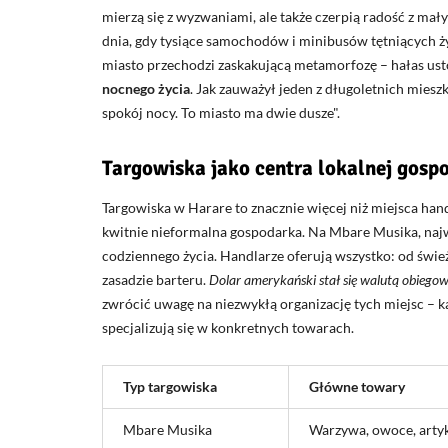
mierzą się z wyzwaniami, ale także czerpią radość z mał
dnia, gdy tysiące samochodów i minibusów tętniących ż
miasto przechodzi zaskakującą metamorfozę – hałas us
nocnego życia
. Jak zauważył jeden z długoletnich mies
spokój nocy. To miasto ma dwie dusze
.
Targowiska jako centra lokalnej gosp
Targowiska w Harare to znacznie więcej niż miejsca ha
kwitnie nieformalna gospodarka. Na Mbare Musika, naj
codziennego życia. Handlarze oferują wszystko: od świe
zasadzie barteru.
Dolar amerykański stał się walutą obiego
zwrócić uwagę na niezwykłą organizację tych miejsc – k
specjalizują się w konkretnych towarach.
Typ targowiska
Główne towary
Mbare Musika
Warzywa, owoce, arty