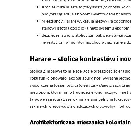
Architektura miasta to
fascynujące połączenie kolon
budynki sąsiadują z nowymi wieżowcami finanso
Mieszkańcy Harare wykazują niezwykłą odporność
stanowi istotną część lokalnego systemu ekonomi
Bezpieczeństwo w stolicy Zimbabwe
systematyczni
inwestycjom w monitoring, choć wciąż istnieją dz
Harare – stolica kontrastów i n
Stolica Zimbabwe to miejsce, gdzie przeszłość ściera się
roku funkcjonowało jako Salisbury, nosi wyraźne piętno 
współczesną tożsamość.
Urbanistyczny chaos przeplata się
metropolii, która mimo trudności ekonomicznych nie trac
targowe sąsiadują z szerokimi alejami pełnymi luksusow
szklanych wieżowców świadczących o powolnym odrod
Architektoniczna mieszanka kolonialne