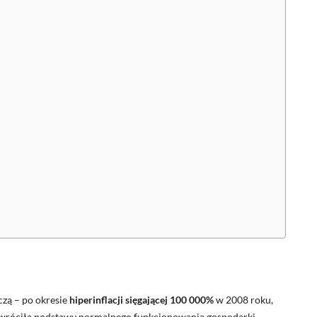
czą – po okresie
hiperinflacji sięgającej 100 000%
w 2008 roku,
zywróciła podstawy normalnego funkcjonowania gospodarki