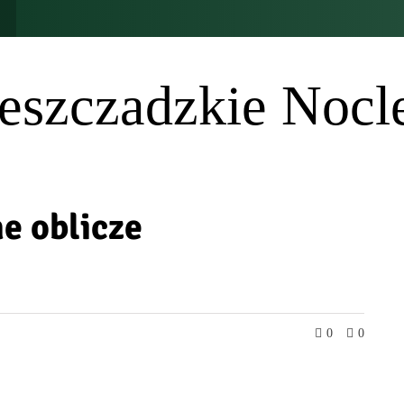
eszczadzkie Nocl
e oblicze
0
0