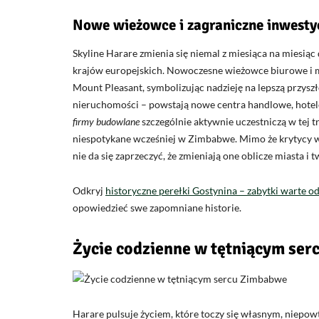
Nowe wieżowce i zagraniczne inwesty
Skyline Harare zmienia się niemal z miesiąca na miesią
krajów europejskich. Nowoczesne wieżowce biurowe i mi
Mount Pleasant, symbolizując nadzieję na lepszą przyszło
nieruchomości – powstają nowe centra handlowe, hotel
firmy budowlane
szczególnie aktywnie uczestniczą w tej 
niespotykane wcześniej w Zimbabwe. Mimo że krytycy ws
nie da się zaprzeczyć, że zmieniają one oblicze miasta 
Odkryj
historyczne perełki Gostynina – zabytki warte o
opowiedzieć swe zapomniane historie.
Życie codzienne w tętniącym se
Harare pulsuje życiem, które toczy się własnym, niep