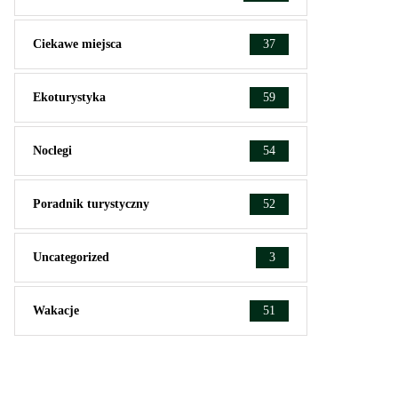
Ciekawe miejsca
37
Ekoturystyka
59
Noclegi
54
Poradnik turystyczny
52
Uncategorized
3
Wakacje
51