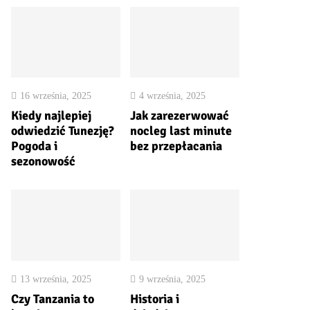
16 września, 2025
4 września, 2025
Kiedy najlepiej
Jak zarezerwować
odwiedzić Tunezję?
nocleg last minute
Pogoda i
bez przepłacania
sezonowość
13 września, 2025
9 września, 2025
Czy Tanzania to
Historia i