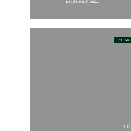
portfelem. Przez…
0
ATRAK
19