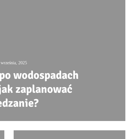
 września, 2025
 po wodospadach
 jak zaplanować
edzanie?
0