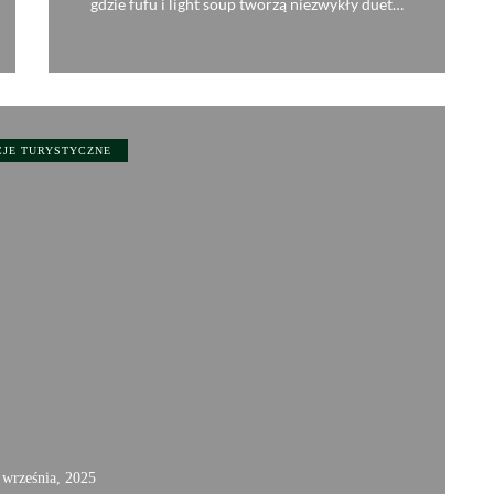
gdzie fufu i light soup tworzą niezwykły duet…
0
CJE TURYSTYCZNE
 września, 2025