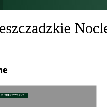
eszczadzkie Nocl
ne
CJE TURYSTYCZNE