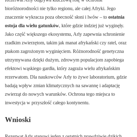
bioróżnorodności nie tylko regionu, ale całej Afryki. Jego
znaczenie wykracza poza obecność słoni i lwów – to
ostatnia
ostoja dla wielu gatunków
, które gdzie indziej już wyginęły.
Jako część większego ekosystemu, Arly zapewnia schronienie
rzadkim zwierzętom, takim jak manat afrykański czy ratel, oraz
ptakom zagrożonym wyginięciem. Różnorodność genetyczna
utrzymywana dzięki dużym, zdrowym populacjom zapobiega
efektowi wąskiego gardła, który zagraża wielu afrykańskim
rezerwatom. Dla naukowców Arly to żywe laboratorium, gdzie
badają wpływ zmian klimatycznych na sawannę i adaptację
zwierząt do nowych warunków. Ochrona tego miejsca to
inwestycja w przyszłość całego kontynentu.
Wnioski
Rezerwat Arly stanowi jeden z ostatnich prawdziwie dzikich