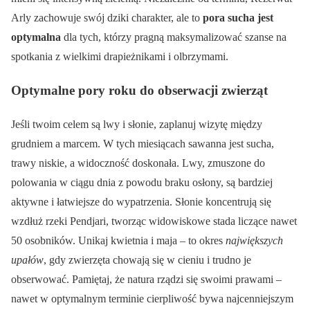
Arly zachowuje swój dziki charakter, ale to
pora sucha jest
optymalna
dla tych, którzy pragną maksymalizować szanse na
spotkania z wielkimi drapieżnikami i olbrzymami.
Optymalne pory roku do obserwacji zwierząt
Jeśli twoim celem są lwy i słonie, zaplanuj wizytę między
grudniem a marcem. W tych miesiącach sawanna jest sucha,
trawy niskie, a widoczność doskonała. Lwy, zmuszone do
polowania w ciągu dnia z powodu braku osłony, są bardziej
aktywne i łatwiejsze do wypatrzenia. Słonie koncentrują się
wzdłuż rzeki Pendjari, tworząc widowiskowe stada liczące nawet
50 osobników. Unikaj kwietnia i maja – to okres
największych
upałów
, gdy zwierzęta chowają się w cieniu i trudno je
obserwować. Pamiętaj, że natura rządzi się swoimi prawami –
nawet w optymalnym terminie cierpliwość bywa najcenniejszym