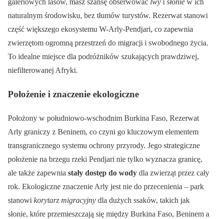
galeriowych lasów, masz szansę obserwować
lwy
i
słonie
w ich
naturalnym środowisku, bez tłumów turystów. Rezerwat stanowi
część większego ekosystemu W-Arly-Pendjari, co zapewnia
zwierzętom ogromną przestrzeń do migracji i swobodnego życia.
To idealne miejsce dla podróżników szukających prawdziwej,
niefilterowanej Afryki.
Położenie i znaczenie ekologiczne
Położony w południowo-wschodnim Burkina Faso, Rezerwat
Arly graniczy z Beninem, co czyni go kluczowym elementem
transgranicznego systemu ochrony przyrody. Jego strategiczne
położenie na brzegu rzeki Pendjari nie tylko wyznacza granicę,
ale także zapewnia
stały dostęp do wody
dla zwierząt przez cały
rok. Ekologiczne znaczenie Arly jest nie do przecenienia – park
stanowi
korytarz migracyjny
dla dużych ssaków, takich jak
słonie, które przemieszczają się między Burkina Faso, Beninem a