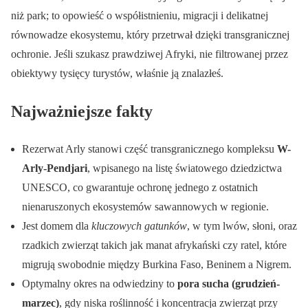
niż park; to opowieść o współistnieniu, migracji i delikatnej
równowadze ekosystemu, który przetrwał dzięki transgranicznej
ochronie. Jeśli szukasz prawdziwej Afryki, nie filtrowanej przez
obiektywy tysięcy turystów, właśnie ją znalazłeś.
Najważniejsze fakty
Rezerwat Arly stanowi część transgranicznego kompleksu
W-
Arly-Pendjari
, wpisanego na listę światowego dziedzictwa
UNESCO, co gwarantuje ochronę jednego z ostatnich
nienaruszonych ekosystemów sawannowych w regionie.
Jest domem dla
kluczowych gatunków
, w tym lwów, słoni, oraz
rzadkich zwierząt takich jak manat afrykański czy ratel, które
migrują swobodnie między Burkina Faso, Beninem a Nigrem.
Optymalny okres na odwiedziny to
pora sucha (grudzień-
marzec)
, gdy niska roślinność i koncentracja zwierząt przy