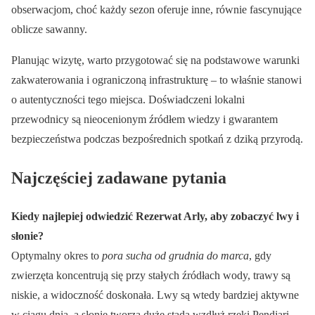
obserwacjom, choć każdy sezon oferuje inne, równie fascynujące
oblicze sawanny.
Planując wizytę, warto przygotować się na podstawowe warunki
zakwaterowania i ograniczoną infrastrukturę – to właśnie stanowi
o autentyczności tego miejsca. Doświadczeni lokalni
przewodnicy są nieocenionym źródłem wiedzy i gwarantem
bezpieczeństwa podczas bezpośrednich spotkań z dziką przyrodą.
Najczęściej zadawane pytania
Kiedy najlepiej odwiedzić Rezerwat Arly, aby zobaczyć lwy i
słonie?
Optymalny okres to
pora sucha od grudnia do marca
, gdy
zwierzęta koncentrują się przy stałych źródłach wody, trawy są
niskie, a widoczność doskonała. Lwy są wtedy bardziej aktywne
w ciągu dnia, a słonie tworzą duże stada wzdłuż rzeki Pendjari.