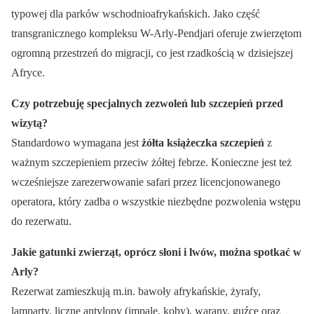
typowej dla parków wschodnioafrykańskich. Jako część
transgranicznego kompleksu W-Arly-Pendjari oferuje zwierzętom
ogromną przestrzeń do migracji, co jest rzadkością w dzisiejszej
Afryce.
Czy potrzebuję specjalnych zezwoleń lub szczepień przed
wizytą?
Standardowo wymagana jest
żółta książeczka szczepień
z
ważnym szczepieniem przeciw żółtej febrze. Konieczne jest też
wcześniejsze zarezerwowanie safari przez licencjonowanego
operatora, który zadba o wszystkie niezbędne pozwolenia wstępu
do rezerwatu.
Jakie gatunki zwierząt, oprócz słoni i lwów, można spotkać w
Arly?
Rezerwat zamieszkują m.in. bawoły afrykańskie, żyrafy,
lamparty, liczne antylopy (impale, koby), warany, guźce oraz