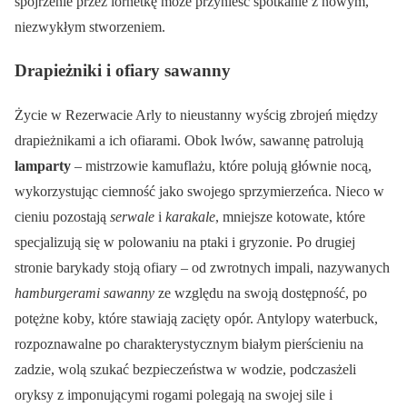
spojrzenie przez lornetkę może przynieść spotkanie z nowym,
niezwykłym stworzeniem.
Drapieżniki i ofiary sawanny
Życie w Rezerwacie Arly to nieustanny wyścig zbrojeń między
drapieżnikami a ich ofiarami. Obok lwów, sawannę patrolują
lamparty
– mistrzowie kamuflażu, które polują głównie nocą,
wykorzystując ciemność jako swojego sprzymierzeńca. Nieco w
cieniu pozostają
serwale
i
karakale
, mniejsze kotowate, które
specjalizują się w polowaniu na ptaki i gryzonie. Po drugiej
stronie barykady stoją ofiary – od zwrotnych impali, nazywanych
hamburgerami sawanny
ze względu na swoją dostępność, po
potężne koby, które stawiają zacięty opór. Antylopy waterbuck,
rozpoznawalne po charakterystycznym białym pierścieniu na
zadzie, wolą szukać bezpieczeństwa w wodzie, podczasżeli
oryksy z imponującymi rogami polegają na swojej sile i