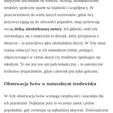
tutejszymi sawannami od wieków, tworząc skomplikowane
struktury społeczne oparte na lojalności i współpracy. W
przeciwieństwie do wielu innych rezerwatów, gdzie lwy
przyzwyczajają się do obecności pojazdów, tutaj zachowują
swoją
dziką, nieokiełznaną naturę
. Ich głęboki, niski ryk
rozchodzący się o zmierzchu to dźwięk, który przyprawia o
dreszcze – to prawdziwy głos afrykańskiej dziczy. W Arly masz
szansę zobaczyć lwy w ich naturalnym rytmie, polujące,
odpoczywające w cieniu akacji czy troskliwie opiekujące się
młodymi. To nie jest zoo ani park tematyczny – to
autentyczne
królestwo drapieżników
, gdzie człowiek jest tylko gościem.
Obserwacja lwów w naturalnym środowisku
W Arly obserwacja lwów wymaga cierpliwości i szacunku dla
ich przestrzeni. Najlepsze pory to wczesny ranek i późne
popołudnie, gdy zwierzęta są najbardziej aktywne. Doświadczeni