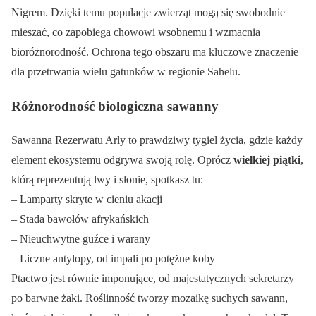
Nigrem. Dzięki temu populacje zwierząt mogą się swobodnie
mieszać, co zapobiega chowowi wsobnemu i wzmacnia
bioróżnorodność. Ochrona tego obszaru ma kluczowe znaczenie
dla przetrwania wielu gatunków w regionie Sahelu.
Różnorodność biologiczna sawanny
Sawanna Rezerwatu Arly to prawdziwy tygiel życia, gdzie każdy
element ekosystemu odgrywa swoją rolę. Oprócz
wielkiej piątki
,
którą reprezentują lwy i słonie, spotkasz tu:
– Lamparty skryte w cieniu akacji
– Stada bawołów afrykańskich
– Nieuchwytne guźce i warany
– Liczne antylopy, od impali po potężne koby
Ptactwo jest równie imponujące, od majestatycznych sekretarzy
po barwne żaki. Roślinność tworzy mozaikę suchych sawann,