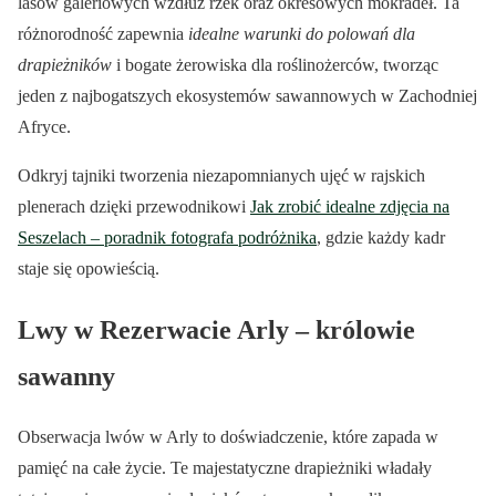
lasów galeriowych wzdłuż rzek oraz okresowych mokradeł. Ta
różnorodność zapewnia
idealne warunki do polowań dla
drapieżników
i bogate żerowiska dla roślinożerców, tworząc
jeden z najbogatszych ekosystemów sawannowych w Zachodniej
Afryce.
Odkryj tajniki tworzenia niezapomnianych ujęć w rajskich
plenerach dzięki przewodnikowi
Jak zrobić idealne zdjęcia na
Seszelach – poradnik fotografa podróżnika
, gdzie każdy kadr
staje się opowieścią.
Lwy w Rezerwacie Arly – królowie
sawanny
Obserwacja lwów w Arly to doświadczenie, które zapada w
pamięć na całe życie. Te majestatyczne drapieżniki władały