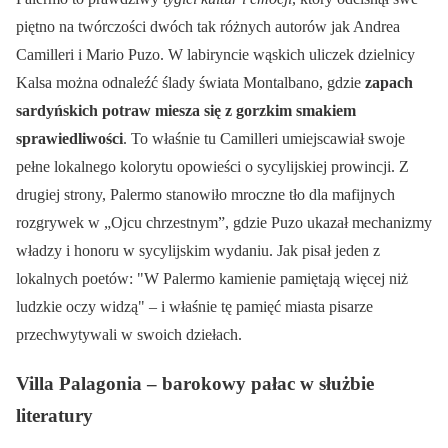
piętno na twórczości dwóch tak różnych autorów jak Andrea
Camilleri i Mario Puzo. W labiryncie wąskich uliczek dzielnicy
Kalsa można odnaleźć ślady świata Montalbano, gdzie
zapach
sardyńskich potraw miesza się z gorzkim smakiem
sprawiedliwości
. To właśnie tu Camilleri umiejscawiał swoje
pełne lokalnego kolorytu opowieści o sycylijskiej prowincji. Z
drugiej strony, Palermo stanowiło mroczne tło dla mafijnych
rozgrywek w „Ojcu chrzestnym”, gdzie Puzo ukazał mechanizmy
władzy i honoru w sycylijskim wydaniu. Jak pisał jeden z
lokalnych poetów:
W Palermo kamienie pamiętają więcej niż
ludzkie oczy widzą
– i właśnie tę pamięć miasta pisarze
przechwytywali w swoich dziełach.
Villa Palagonia – barokowy pałac w służbie
literatury