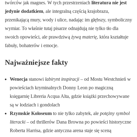
twórców jak magnes. W tych przestrzeniach
literatura nie jest
jedynie dodatkiem
, ale integralną częścią krajobrazu,
przenikającą mury, wody i ulice, nadając im głębszy, symboliczny
wymiar. To właśnie tutaj pisarze odnajdują nie tylko tło dla
swoich opowieści, ale prawdziwą
żywą materię
, która kształtuje
fabuły, bohaterów i emocje.
Najważniejsze fakty
Wenecja
stanowi
labirynt inspiracji
– od Mostu Westchnień w
powieściach kryminalnych Donny Leon po magiczną
księgarnię Libreria Acqua Alta, gdzie książki przechowywane
są w łodziach i gondolach
Rzymskie Koloseum
to nie tylko zabytek, ale
potężny symbol
literacki
– od thrillerów Dana Browna po powieści historyczne
Roberta Harrisa, gdzie antyczna arena staje się sceną