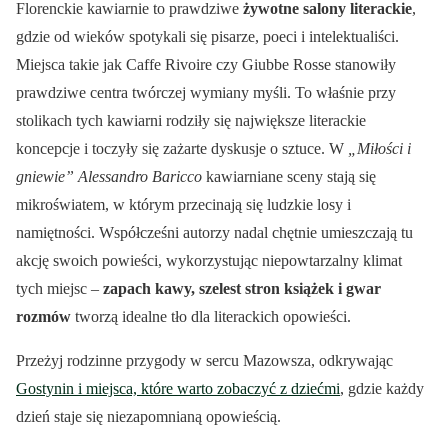
Florenckie kawiarnie to prawdziwe
żywotne salony literackie
,
gdzie od wieków spotykali się pisarze, poeci i intelektualiści.
Miejsca takie jak Caffe Rivoire czy Giubbe Rosse stanowiły
prawdziwe centra twórczej wymiany myśli. To właśnie przy
stolikach tych kawiarni rodziły się największe literackie
koncepcje i toczyły się zażarte dyskusje o sztuce. W
„Miłości i
gniewie” Alessandro Baricco
kawiarniane sceny stają się
mikroświatem, w którym przecinają się ludzkie losy i
namiętności. Współcześni autorzy nadal chętnie umieszczają tu
akcję swoich powieści, wykorzystując niepowtarzalny klimat
tych miejsc –
zapach kawy, szelest stron książek i gwar
rozmów
tworzą idealne tło dla literackich opowieści.
Przeżyj rodzinne przygody w sercu Mazowsza, odkrywając
Gostynin i miejsca, które warto zobaczyć z dziećmi
, gdzie każdy
dzień staje się niezapomnianą opowieścią.