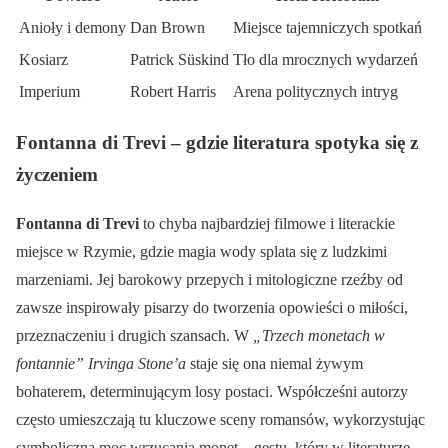
Anioły i demony
Dan Brown
Miejsce tajemniczych spotkań
Kosiarz
Patrick Süskind
Tło dla mrocznych wydarzeń
Imperium
Robert Harris
Arena politycznych intryg
Fontanna di Trevi – gdzie literatura spotyka się z
życzeniem
Fontanna di Trevi
to chyba najbardziej filmowe i literackie
miejsce w Rzymie, gdzie magia wody splata się z ludzkimi
marzeniami. Jej barokowy przepych i mitologiczne rzeźby od
zawsze inspirowały pisarzy do tworzenia opowieści o miłości,
przeznaczeniu i drugich szansach. W
„Trzech monetach w
fontannie” Irvinga Stone’a
staje się ona niemal żywym
bohaterem, determinującym losy postaci. Współcześni autorzy
często umieszczają tu kluczowe sceny romansów, wykorzystując
symboliczną moc wrzucania monet – gestu, który w literaturze