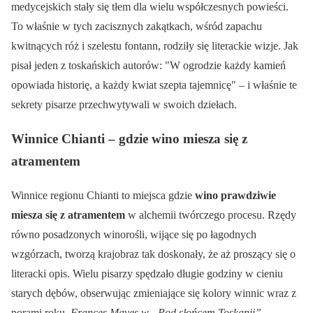
medycejskich stały się tłem dla wielu współczesnych powieści.
To właśnie w tych zacisznych zakątkach, wśród zapachu
kwitnących róż i szelestu fontann, rodziły się literackie wizje. Jak
pisał jeden z toskańskich autorów:
W ogrodzie każdy kamień
opowiada historię, a każdy kwiat szepta tajemnicę
– i właśnie te
sekrety pisarze przechwytywali w swoich dziełach.
Winnice Chianti – gdzie wino miesza się z
atramentem
Winnice regionu Chianti to miejsca gdzie
wino prawdziwie
miesza się z atramentem
w alchemii twórczego procesu. Rzędy
równo posadzonych winorośli, wijące się po łagodnych
wzgórzach, tworzą krajobraz tak doskonały, że aż proszący się o
literacki opis. Wielu pisarzy spędzało długie godziny w cieniu
starych dębów, obserwując zmieniające się kolory winnic wraz z
porami roku.
Frances Mayes w „Pod słońcem Toskanii”