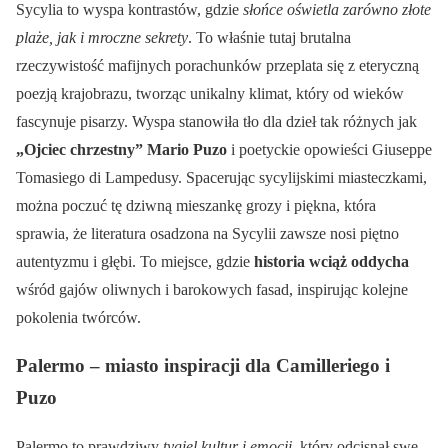
Sycylia to wyspa kontrastów, gdzie
słońce oświetla zarówno złote
plaże, jak i mroczne sekrety
. To właśnie tutaj brutalna
rzeczywistość mafijnych porachunków przeplata się z eteryczną
poezją krajobrazu, tworząc unikalny klimat, który od wieków
fascynuje pisarzy. Wyspa stanowiła tło dla dzieł tak różnych jak
„Ojciec chrzestny” Mario Puzo
i poetyckie opowieści Giuseppe
Tomasiego di Lampedusy. Spacerując sycylijskimi miasteczkami,
można poczuć tę dziwną mieszankę grozy i piękna, która
sprawia, że literatura osadzona na Sycylii zawsze nosi piętno
autentyzmu i głębi. To miejsce, gdzie
historia wciąż oddycha
wśród gajów oliwnych i barokowych fasad, inspirując kolejne
pokolenia twórców.
Palermo – miasto inspiracji dla Camilleriego i
Puzo
Palermo to prawdziwy
tygiel kultur i emocji
, który odcisnął swe