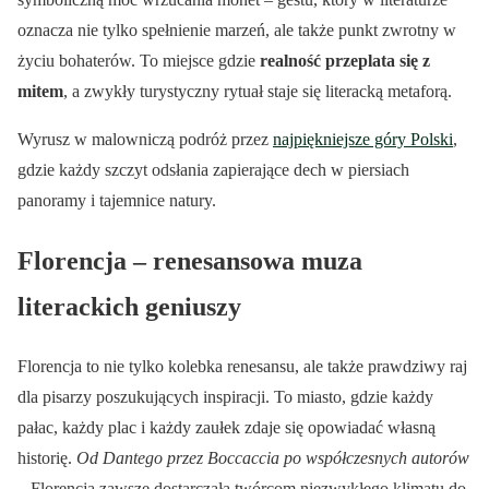
oznacza nie tylko spełnienie marzeń, ale także punkt zwrotny w
życiu bohaterów. To miejsce gdzie
realność przeplata się z
mitem
, a zwykły turystyczny rytuał staje się literacką metaforą.
Wyrusz w malowniczą podróż przez
najpiękniejsze góry Polski
,
gdzie każdy szczyt odsłania zapierające dech w piersiach
panoramy i tajemnice natury.
Florencja – renesansowa muza
literackich geniuszy
Florencja to nie tylko kolebka renesansu, ale także prawdziwy raj
dla pisarzy poszukujących inspiracji. To miasto, gdzie każdy
pałac, każdy plac i każdy zaułek zdaje się opowiadać własną
historię.
Od Dantego przez Boccaccia po współczesnych autorów
– Florencja zawsze dostarczała twórcom niezwykłego klimatu do