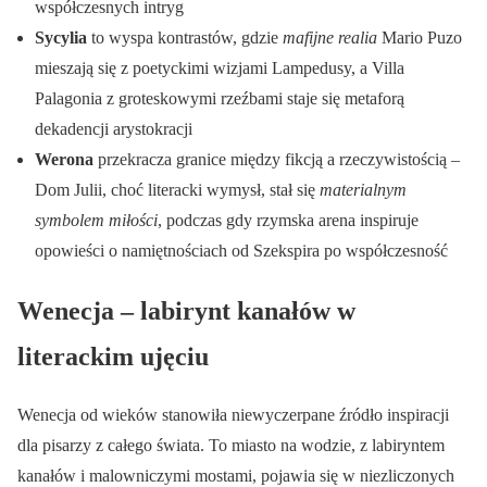
współczesnych intryg
Sycylia
to wyspa kontrastów, gdzie
mafijne realia
Mario Puzo
mieszają się z poetyckimi wizjami Lampedusy, a Villa
Palagonia z groteskowymi rzeźbami staje się metaforą
dekadencji arystokracji
Werona
przekracza granice między fikcją a rzeczywistością –
Dom Julii, choć literacki wymysł, stał się
materialnym
symbolem miłości
, podczas gdy rzymska arena inspiruje
opowieści o namiętnościach od Szekspira po współczesność
Wenecja – labirynt kanałów w
literackim ujęciu
Wenecja od wieków stanowiła niewyczerpane źródło inspiracji
dla pisarzy z całego świata. To miasto na wodzie, z labiryntem
kanałów i malowniczymi mostami, pojawia się w niezliczonych