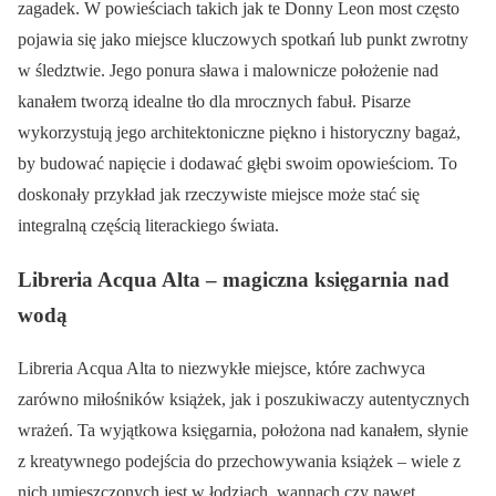
zagadek. W powieściach takich jak te Donny Leon most często
pojawia się jako miejsce kluczowych spotkań lub punkt zwrotny
w śledztwie. Jego ponura sława i malownicze położenie nad
kanałem tworzą idealne tło dla mrocznych fabuł. Pisarze
wykorzystują jego architektoniczne piękno i historyczny bagaż,
by budować napięcie i dodawać głębi swoim opowieściom. To
doskonały przykład jak rzeczywiste miejsce może stać się
integralną częścią literackiego świata.
Libreria Acqua Alta – magiczna księgarnia nad
wodą
Libreria Acqua Alta to niezwykłe miejsce, które zachwyca
zarówno miłośników książek, jak i poszukiwaczy autentycznych
wrażeń. Ta wyjątkowa księgarnia, położona nad kanałem, słynie
z kreatywnego podejścia do przechowywania książek – wiele z
nich umieszczonych jest w łodziach, wannach czy nawet