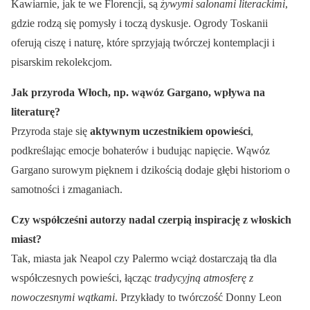
Kawiarnie, jak te we Florencji, są
żywymi salonami literackimi
,
gdzie rodzą się pomysły i toczą dyskusje. Ogrody Toskanii
oferują ciszę i naturę, które sprzyjają twórczej kontemplacji i
pisarskim rekolekcjom.
Jak przyroda Włoch, np. wąwóz Gargano, wpływa na
literaturę?
Przyroda staje się
aktywnym uczestnikiem opowieści
,
podkreślając emocje bohaterów i budując napięcie. Wąwóz
Gargano surowym pięknem i dzikością dodaje głębi historiom o
samotności i zmaganiach.
Czy współcześni autorzy nadal czerpią inspirację z włoskich
miast?
Tak, miasta jak Neapol czy Palermo wciąż dostarczają tła dla
współczesnych powieści, łącząc
tradycyjną atmosferę z
nowoczesnymi wątkami
. Przykłady to twórczość Donny Leon