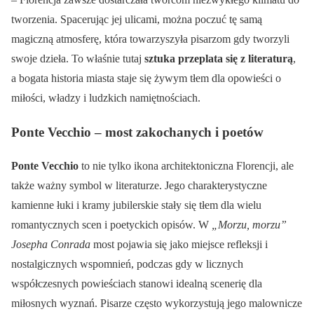
tworzenia. Spacerując jej ulicami, można poczuć tę samą
magiczną atmosferę, która towarzyszyła pisarzom gdy tworzyli
swoje dzieła. To właśnie tutaj
sztuka przeplata się z literaturą
,
a bogata historia miasta staje się żywym tłem dla opowieści o
miłości, władzy i ludzkich namiętnościach.
Ponte Vecchio – most zakochanych i poetów
Ponte Vecchio
to nie tylko ikona architektoniczna Florencji, ale
także ważny symbol w literaturze. Jego charakterystyczne
kamienne łuki i kramy jubilerskie stały się tłem dla wielu
romantycznych scen i poetyckich opisów. W
„Morzu, morzu”
Josepha Conrada
most pojawia się jako miejsce refleksji i
nostalgicznych wspomnień, podczas gdy w licznych
współczesnych powieściach stanowi idealną scenerię dla
miłosnych wyznań. Pisarze często wykorzystują jego malownicze