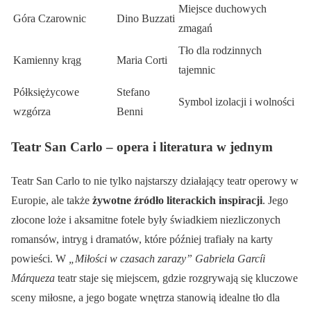
Miejsce duchowych
Góra Czarownic
Dino Buzzati
zmagań
Tło dla rodzinnych
Kamienny krąg
Maria Corti
tajemnic
Półksiężycowe
Stefano
Symbol izolacji i wolności
wzgórza
Benni
Teatr San Carlo – opera i literatura w jednym
Teatr San Carlo to nie tylko najstarszy działający teatr operowy w
Europie, ale także
żywotne źródło literackich inspiracji
. Jego
złocone loże i aksamitne fotele były świadkiem niezliczonych
romansów, intryg i dramatów, które później trafiały na karty
powieści. W
„Miłości w czasach zarazy” Gabriela Garcíi
Márqueza
teatr staje się miejscem, gdzie rozgrywają się kluczowe
sceny miłosne, a jego bogate wnętrza stanowią idealne tło dla