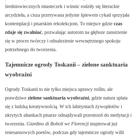
średniowiecznych miasteczek i winnic rodziły się literackie
arcydzieła, a cisza przerywana jedynie śpiewem cykad sprzyjała
kontemplacji i pisarskim rekolekcjom. To miejsce gdzie
czas
zdaje się zwalniać
, pozwalając autorom na głębsze zanurzenie
się w proces twórczy i odnalezienie wewnętrznego spokoju
potrzebnego do tworzenia.
Tajemnicze ogrody Toskanii – zielone sanktuaria
wyobraźni
Ogrody Toskanii to nie tylko miejsca uprawy roślin, ale
prawdziwe
zielone sanktuaria wyobraźni
, gdzie natura splata
się z ludzką kreatywnością. W ich labiryntach żywopłotów i
ukrytych altankach pisarze odnajdywali przestrzeń do medytacji i
tworzenia.
Giardino di Boboli we Florencji
inspirował już
renesansowych poetów, podczas gdy tajemnicze ogrody willi