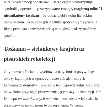
burzliwych emocji bohaterów. Pisarze często wykorzystują
symbolikę operową –
przerysowane emocje, tragiczną miłość i
nieunikniony fatalizm
– by dodać głębi swoim literackim
opowieściom. To miejsce gdzie sztuka spotyka się z życiem, a
fikcja przeplata z rzeczywistością w najdoskonalszy możliwy
sposób.
Toskania – sielankowy krajobraz
pisarskich rekolekcji
Gdy mowa o Toskanii, wyobraźnia natychmiast przywołuje
obrazy łagodnych wzgórz, cyprysowych alei i starych
kamiennych domostw. To właśnie ten niepowtarzalny krajobraz
od wieków przyciągał pisarzy szukających azylu i inspiracji.
Od
Dantego po współczesnych autorów
– toskańska wieś stała się
prawdziwym sanktuarium twórczej energii. W cieniu