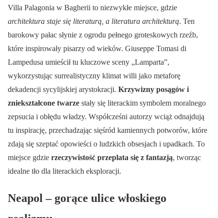
Villa Palagonia w Bagherii to niezwykłe miejsce, gdzie
architektura staje się literaturą, a literatura architekturą
. Ten
barokowy pałac słynie z ogrodu pełnego groteskowych rzeźb,
które inspirowały pisarzy od wieków. Giuseppe Tomasi di
Lampedusa umieścił tu kluczowe sceny „Lamparta”,
wykorzystując surrealistyczny klimat willi jako metaforę
dekadencji sycylijskiej arystokracji.
Krzywizny posągów i
zniekształcone twarze
stały się literackim symbolem moralnego
zepsucia i obłędu władzy. Współcześni autorzy wciąż odnajdują
tu inspirację, przechadzając sięśród kamiennych potworów, które
zdają się szeptać opowieści o ludzkich obsesjach i upadkach. To
miejsce gdzie
rzeczywistość przeplata się z fantazją
, tworząc
idealne tło dla literackich eksploracji.
Neapol – gorące ulice włoskiego