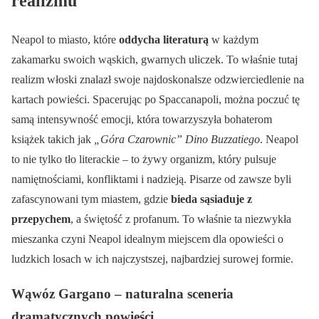
realizmu
Neapol to miasto, które
oddycha literaturą
w każdym
zakamarku swoich wąskich, gwarnych uliczek. To właśnie tutaj
realizm włoski znalazł swoje najdoskonalsze odzwierciedlenie na
kartach powieści. Spacerując po Spaccanapoli, można poczuć tę
samą intensywność emocji, która towarzyszyła bohaterom
książek takich jak
„Góra Czarownic” Dino Buzzatiego
. Neapol
to nie tylko tło literackie – to żywy organizm, który pulsuje
namiętnościami, konfliktami i nadzieją. Pisarze od zawsze byli
zafascynowani tym miastem, gdzie
bieda sąsiaduje z
przepychem
, a świętość z profanum. To właśnie ta niezwykła
mieszanka czyni Neapol idealnym miejscem dla opowieści o
ludzkich losach w ich najczystszej, najbardziej surowej formie.
Wąwóz Gargano – naturalna sceneria
dramatycznych powieści