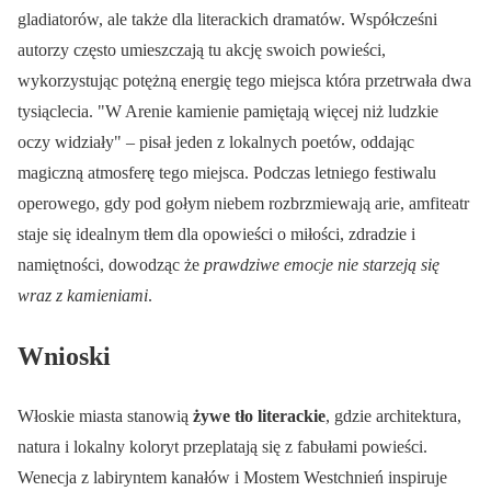
gladiatorów, ale także dla literackich dramatów. Współcześni
autorzy często umieszczają tu akcję swoich powieści,
wykorzystując potężną energię tego miejsca która przetrwała dwa
tysiąclecia.
W Arenie kamienie pamiętają więcej niż ludzkie
oczy widziały
– pisał jeden z lokalnych poetów, oddając
magiczną atmosferę tego miejsca. Podczas letniego festiwalu
operowego, gdy pod gołym niebem rozbrzmiewają arie, amfiteatr
staje się idealnym tłem dla opowieści o miłości, zdradzie i
namiętności, dowodząc że
prawdziwe emocje nie starzeją się
wraz z kamieniami
.
Wnioski
Włoskie miasta stanowią
żywe tło literackie
, gdzie architektura,
natura i lokalny koloryt przeplatają się z fabułami powieści.
Wenecja z labiryntem kanałów i Mostem Westchnień inspiruje