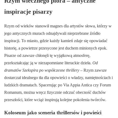
Rzym wiecznego pióra – antyczne
inspiracje pisarzy
Rzym od wieków stanowił magnes dla artystów słowa, którzy w
jego antycznych murach odnajdywali nieprzebrane źródło
inspiracji. To miasto, gdzie każdy kamień zdaje się opowiadać
historię, a powietrze przesycone jest duchem minionych epok.
Pisarze od zawsze chłonęli tę wyjątkową atmosferę,
przekształcając ją w niezapomniane literackie dzieła.
Od
dramatów Szekspira po współczesne thrillery
– Rzym zawsze
dostarczał idealnego tła dla opowieści o władzy, namiętnościach i
ludzkich dramatach. Spacerując po Via Appia Antica czy Forum
Romanum, można wręcz fizycznie odczuć obecność duchów
przeszłości, które wciąż inspirują kolejne pokolenia twórców.
Koloseum jako sceneria thrillersów i powieści