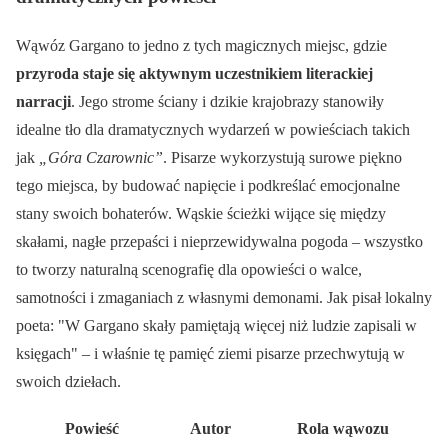
Wąwóz Gargano to jedno z tych magicznych miejsc, gdzie
przyroda staje się aktywnym uczestnikiem literackiej
narracji
. Jego strome ściany i dzikie krajobrazy stanowiły
idealne tło dla dramatycznych wydarzeń w powieściach takich
jak
„Góra Czarownic”
. Pisarze wykorzystują surowe piękno
tego miejsca, by budować napięcie i podkreślać emocjonalne
stany swoich bohaterów. Wąskie ścieżki wijące się między
skałami, nagłe przepaści i nieprzewidywalna pogoda – wszystko
to tworzy naturalną scenografię dla opowieści o walce,
samotności i zmaganiach z własnymi demonami. Jak pisał lokalny
poeta:
W Gargano skały pamiętają więcej niż ludzie zapisali w
księgach
– i właśnie tę pamięć ziemi pisarze przechwytują w
swoich dziełach.
Powieść
Autor
Rola wąwozu