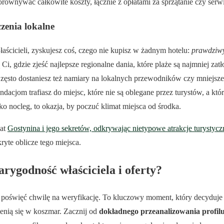
orównywać całkowite koszty, łącznie z opłatami za sprzątanie czy serwi
zenia lokalne
ścicieli, zyskujesz coś, czego nie kupisz w żadnym hotelu:
prawdziwy
i, gdzie zjeść najlepsze regionalne dania, które plaże są najmniej zatł
ęsto dostaniesz też namiary na lokalnych przewodników czy mniejsze,
ndacjom trafiasz do miejsc, które nie są oblegane przez turystów, a k
lko nocleg, to okazja, by poczuć klimat miejsca od środka.
iat
Gostynina i jego sekretów, odkrywając nietypowe atrakcje turystycz
ryte oblicze tego miejsca.
rygodność właściciela i oferty?
, poświęć chwilę na weryfikację. To kluczowy moment, który decyduje
nią się w koszmar. Zacznij od
dokładnego przeanalizowania profilu