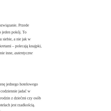
rozwiązanie. Przede
o jeden pokój. To
 siebie, a nie jak w
kretami – polecają knajpki,
nie inne,
autentyczne
 cenę jednego hotelowego
 codziennie jadać w
 rodzin z dziećmi czy osób
elach jest rzadkością.