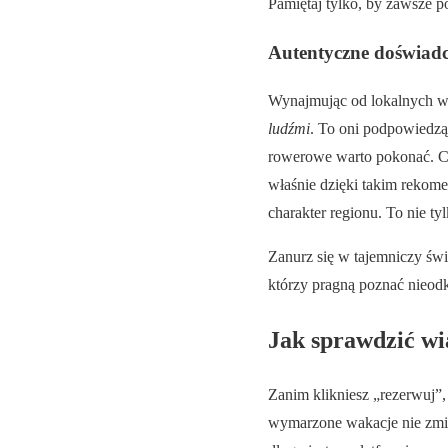
Pamiętaj tylko, by zawsze p
Autentyczne doświadc
Wynajmując od lokalnych wła
ludźmi
. To oni podpowiedzą C
rowerowe warto pokonać. Cz
właśnie dzięki takim rekome
charakter regionu. To nie ty
Zanurz się w tajemniczy św
którzy pragną poznać nieodk
Jak sprawdzić wia
Zanim klikniesz „rezerwuj”
wymarzone wakacje nie zmie