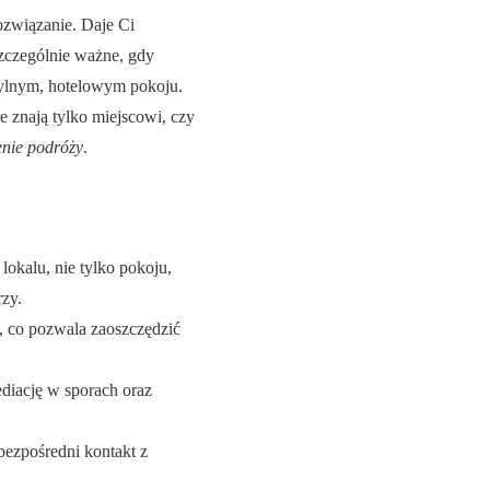
rozwiązanie. Daje Ci
szczególnie ważne, gdy
terylnym, hotelowym pokoju.
re znają tylko miejscowi, czy
enie podróży
.
lokalu, nie tylko pokoju,
zy.
, co pozwala zaoszczędzić
ediację w sporach oraz
 bezpośredni kontakt z