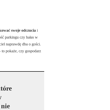
kować swoje odczucia
i
ość parkingu czy hałas w
ciel naprawdę dba o gości.
– to pokaże, czy gospodarz
tóre
w
 nie