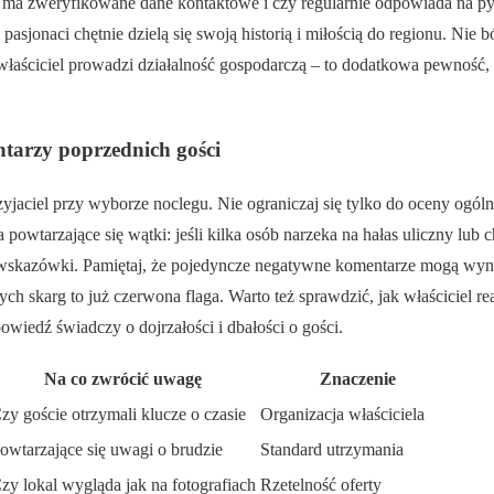
zy ma zweryfikowane dane kontaktowe i czy regularnie odpowiada na pyt
pasjonaci chętnie dzielą się swoją historią i miłością do regionu. Nie 
 właściciel prowadzi działalność gospodarczą – to dodatkowa pewność,
ntarzy poprzednich gości
zyjaciel przy wyborze noclegu. Nie ograniczaj się tylko do oceny ogól
 powtarzające się wątki: jeśli kilka osób narzeka na hałas uliczny lub 
 wskazówki. Pamiętaj, że pojedyncze negatywne komentarze mogą wyn
ch skarg to już czerwona flaga. Warto też sprawdzić, jak właściciel re
owiedź świadczy o dojrzałości i dbałości o gości.
Na co zwrócić uwagę
Znaczenie
zy goście otrzymali klucze o czasie
Organizacja właściciela
owtarzające się uwagi o brudzie
Standard utrzymania
zy lokal wygląda jak na fotografiach
Rzetelność oferty