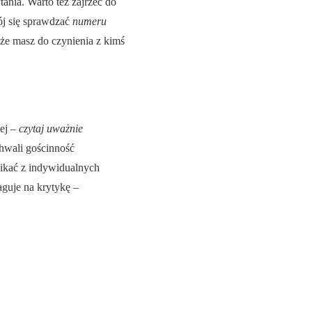
ania. Warto też zajrzeć do
bój się sprawdzać
numeru
 że masz do czynienia z kimś
nej –
czytaj uważnie
chwali gościnność
ikać z indywidualnych
aguje na krytykę –