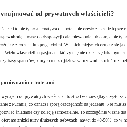
ynajmować od prywatnych właścicieli?
cieli to nie tylko alternatywa dla hoteli, ale często znacznie lepsze 
wą swobodę
– masz do dyspozycji całe mieszkanie lub dom, a nie tylk
żujesz z rodziną lub przyjaciółmi. W takich miejscach czujesz się jak u
 Wielu właścicieli to pasjonaci, którzy chętnie dzielą się lokalnymi se
, czy trasy spacerów, których nie znajdziesz w przewodnikach. To zupeł
 porównaniu z hotelami
ę, wynajem od prywatnych właścicieli to strzał w dziesiątkę. Często za
kanie z kuchnią, co oznacza sporą oszczędność na jedzeniu. Nie musisz
gotować śniadanie czy kolację samodzielnie. To szczególnie ważne dla
e ofert ma
zniżki przy dłuższych pobytach
, nawet do 40-50%, co w hot