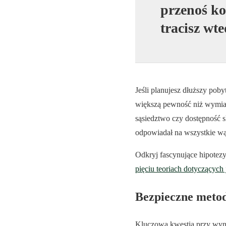
przenoś ko
tracisz wt
Jeśli planujesz dłuższy po
większą pewność niż wymian
sąsiedztwo czy dostępność s
odpowiadał na wszystkie wą
Odkryj fascynujące hipotezy 
pięciu teoriach dotyczących j
Bezpieczne metod
Kluczową kwestią przy wyna