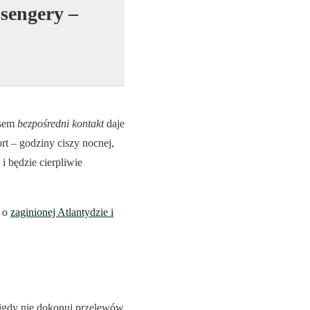
sengery –
asem
bezpośredni kontakt
daje
t – godziny ciszy nocnej,
i będzie cierpliwie
u o
zaginionej Atlantydzie i
igdy nie dokonuj przelewów