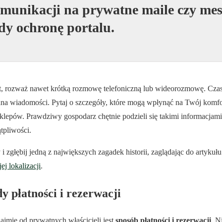
munikacji na prywatne maile czy mes
edy ochronę portalu.
byt, rozważ nawet krótką rozmowę telefoniczną lub wideorozmowę. Cz
a wiadomości. Pytaj o szczegóły, które mogą wpłynąć na Twój komfor
klepów. Prawdziwy gospodarz chętnie podzieli się takimi informacjami 
tpliwości.
i zgłębij jedną z największych zagadek historii, zaglądając do artykuł
ej lokalizacji
.
y płatności i rezerwacji
jmie od prywatnych właścicieli jest
sposób płatności i rezerwacji
. N