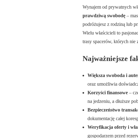
Wynajem od prywatnych właści
prawdziwą swobodę
– masz
podróżujesz z rodziną lub pr
Wielu właścicieli to pasjonac
trasy spacerów, których nie
Najważniejsze fa
Większa swoboda i aute
oraz umożliwia doświadc
Korzyści finansowe
– cz
na jedzeniu, a dłuższe p
Bezpieczeństwo transakc
dokumentację całej kores
Weryfikacja oferty i wła
gospodarzem przed rezerw