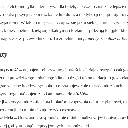
cieli to nie tylko alternatywa dla hoteli, ale często znacznie lepsze 
 do dyspozycji całe mieszkanie lub dom, a nie tylko jeden pokój. To 
zyjaciółmi. W takich miejscach czujesz się jak u siebie, a nie jak w s
i, którzy chętnie dzielą się lokalnymi sekretami – polecają knajpki, któ
 znajdziesz w przewodnikach. To zupełnie inne,
autentyczne doświadcz
kty
ntyczność
– wynajem od prywatnych właścicieli daje dostęp do całego 
zenie prawdziwego, lokalnego klimatu dzięki rekomendacjom gospodar
ęsto za cenę hotelowego pokoju otrzymujesz całe mieszkanie z kuchnią
obyty mogą być objęte zniżkami nawet do 40-50%.
ji
– korzystanie z oficjalnych platform zapewnia ochronę płatności, m
pondencji, co minimalizuje ryzyko oszustw.
ściciela
– kluczowe jest sprawdzanie opinii, analiza zdjęć i opisu, oraz
acją, aby uniknąć nieprzyjemnych niespodzianek.