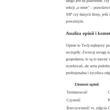
długo jest na platformie, c
sekcji „o mnie” – prawdziwi 
NIP
czy danych firmy, jeśli
poważnym.
Analiza opinii i kome
Opinie to Twój najlepszy pr
szczegóły
. Zwracaj uwagę na
gospodarza, to są to mocne
oczekiwań, ale seria podobny
profesjonalna i życzliwa odp
Element opinii
Terminowość
C
Czystość
P
Rzeczywistość vs. zdjęcia
C